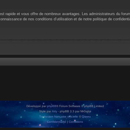
n est rapide et vous offre de nombreux avantages. Les administrateurs du for
 connaissance de nos conditions d’utilisation et de notre politique de confiden
Développé par
phpBB
® Forum Software © phpBB Limited
Style par
Arty
- phpBB 3.3 par MrGaby
Traduction française officielle
©
Qiaeru
Confidentialité
|
Conditions