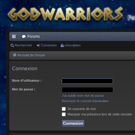
Forums
ac
Rechercher
Connexion
Inscription
co
Accueil du forum
ur
Connexion
ci
Nom d’utilisateur :
s
Mot de passe :
J’ai oublié mon mot de passe
Renvoyer le courriel d’activation
Se souvenir de moi
Masquer ma présence lors de cette session