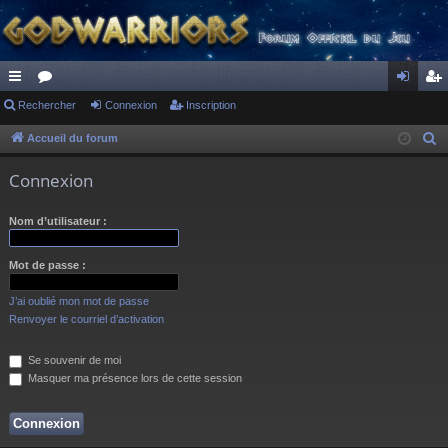
ac
Rechercher
or
Connexion
Inscription
on
ns
co
u
ne
cri
Accueil du forum
R
e
ur
m
xi
pti
Connexion
c
ci
s
on
on
h
Nom d’utilisateur :
s
e
r
Mot de passe :
c
h
J’ai oublié mon mot de passe
e
Renvoyer le courriel d’activation
r
Se souvenir de moi
Masquer ma présence lors de cette session