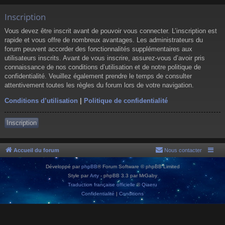
Inscription
Vous devez être inscrit avant de pouvoir vous connecter. L’inscription est
rapide et vous offre de nombreux avantages. Les administrateurs du
forum peuvent accorder des fonctionnalités supplémentaires aux
utilisateurs inscrits. Avant de vous inscrire, assurez-vous d’avoir pris
connaissance de nos conditions d’utilisation et de notre politique de
confidentialité. Veuillez également prendre le temps de consulter
attentivement toutes les règles du forum lors de votre navigation.
Conditions d’utilisation
|
Politique de confidentialité
Inscription
Accueil du forum
Nous contacter
Développé par
phpBB
® Forum Software © phpBB Limited
Style par
Arty
- phpBB 3.3 par MrGaby
Traduction française officielle
©
Qiaeru
Confidentialité
|
Conditions