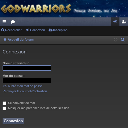
ac
Rechercher
or
Connexion
Inscription
on
ns
co
u
ne
cri
Accueil du forum
R
e
ur
m
xi
pti
Connexion
c
ci
s
on
on
h
Nom d’utilisateur :
s
e
r
Mot de passe :
c
h
J’ai oublié mon mot de passe
e
Renvoyer le courriel d’activation
r
Se souvenir de moi
Masquer ma présence lors de cette session