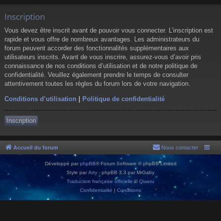
Inscription
Vous devez être inscrit avant de pouvoir vous connecter. L’inscription est
rapide et vous offre de nombreux avantages. Les administrateurs du
forum peuvent accorder des fonctionnalités supplémentaires aux
utilisateurs inscrits. Avant de vous inscrire, assurez-vous d’avoir pris
connaissance de nos conditions d’utilisation et de notre politique de
confidentialité. Veuillez également prendre le temps de consulter
attentivement toutes les règles du forum lors de votre navigation.
Conditions d’utilisation
|
Politique de confidentialité
Inscription
Accueil du forum
Nous contacter
Développé par
phpBB
® Forum Software © phpBB Limited
Style par
Arty
- phpBB 3.3 par MrGaby
Traduction française officielle
©
Qiaeru
Confidentialité
|
Conditions