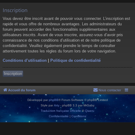
Inscription
Vous devez être inscrit avant de pouvoir vous connecter. L’inscription est
rapide et vous offre de nombreux avantages. Les administrateurs du
forum peuvent accorder des fonctionnalités supplémentaires aux
utilisateurs inscrits. Avant de vous inscrire, assurez-vous d’avoir pris
connaissance de nos conditions d’utilisation et de notre politique de
confidentialité. Veuillez également prendre le temps de consulter
attentivement toutes les règles du forum lors de votre navigation.
Conditions d’utilisation
|
Politique de confidentialité
Inscription
Accueil du forum
Nous contacter
Développé par
phpBB
® Forum Software © phpBB Limited
Style par
Arty
- phpBB 3.3 par MrGaby
Traduction française officielle
©
Qiaeru
Confidentialité
|
Conditions