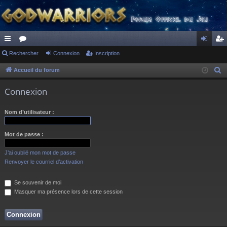
ac
Rechercher
or
Connexion
Inscription
on
ns
co
u
ne
cri
Accueil du forum
R
e
ur
m
xi
pti
Connexion
c
ci
s
on
on
h
Nom d’utilisateur :
s
e
r
Mot de passe :
c
h
J’ai oublié mon mot de passe
e
Renvoyer le courriel d’activation
r
Se souvenir de moi
Masquer ma présence lors de cette session