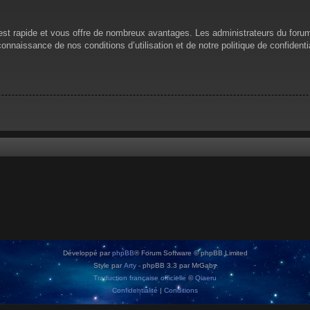
n est rapide et vous offre de nombreux avantages. Les administrateurs du for
 connaissance de nos conditions d’utilisation et de notre politique de confiden
Développé par
phpBB
® Forum Software © phpBB Limited
Style par
Arty
- phpBB 3.3 par MrGaby
Traduction française officielle
©
Qiaeru
Confidentialité
|
Conditions