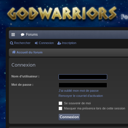
Forums
ac
Rechercher
Connexion
Inscription
co
Accueil du forum
ur
Connexion
ci
Nom d’utilisateur :
s
Mot de passe :
J’ai oublié mon mot de passe
Renvoyer le courriel d’activation
Se souvenir de moi
Masquer ma présence lors de cette session