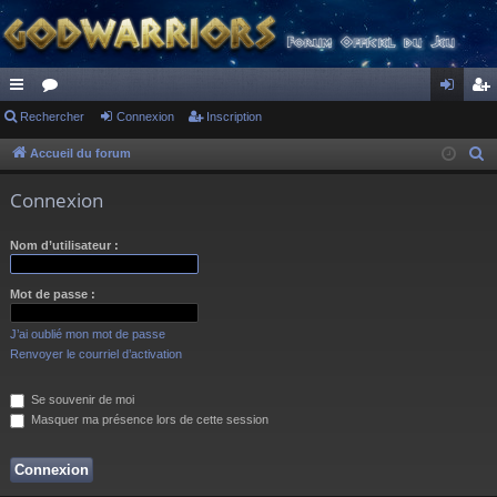
ac
Rechercher
or
Connexion
Inscription
on
ns
co
u
ne
cri
Accueil du forum
R
e
ur
m
xi
pti
Connexion
c
ci
s
on
on
h
Nom d’utilisateur :
s
e
r
Mot de passe :
c
h
J’ai oublié mon mot de passe
e
Renvoyer le courriel d’activation
r
Se souvenir de moi
Masquer ma présence lors de cette session