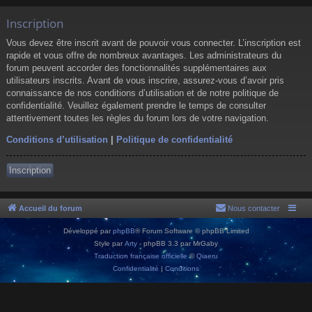
Inscription
Vous devez être inscrit avant de pouvoir vous connecter. L’inscription est
rapide et vous offre de nombreux avantages. Les administrateurs du
forum peuvent accorder des fonctionnalités supplémentaires aux
utilisateurs inscrits. Avant de vous inscrire, assurez-vous d’avoir pris
connaissance de nos conditions d’utilisation et de notre politique de
confidentialité. Veuillez également prendre le temps de consulter
attentivement toutes les règles du forum lors de votre navigation.
Conditions d’utilisation
|
Politique de confidentialité
Inscription
Accueil du forum
Nous contacter
Développé par
phpBB
® Forum Software © phpBB Limited
Style par
Arty
- phpBB 3.3 par MrGaby
Traduction française officielle
©
Qiaeru
Confidentialité
|
Conditions