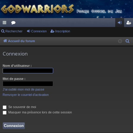
ac
Rechercher
or
Connexion
Inscription
on
ns
co
u
ne
cri
Accueil du forum
R
e
ur
m
xi
pti
Connexion
c
ci
s
on
on
h
Nom d’utilisateur :
s
e
r
Mot de passe :
c
h
J’ai oublié mon mot de passe
e
Renvoyer le courriel d’activation
r
Se souvenir de moi
Masquer ma présence lors de cette session