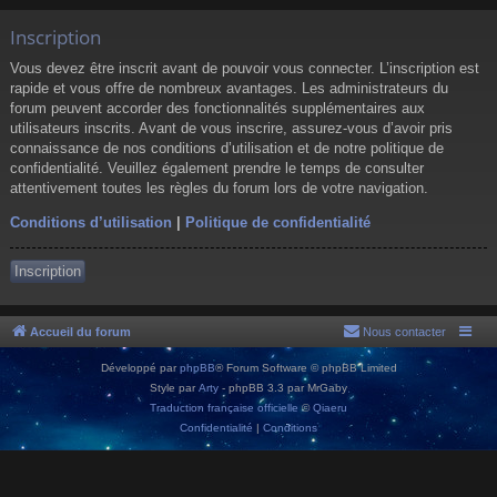
Inscription
Vous devez être inscrit avant de pouvoir vous connecter. L’inscription est
rapide et vous offre de nombreux avantages. Les administrateurs du
forum peuvent accorder des fonctionnalités supplémentaires aux
utilisateurs inscrits. Avant de vous inscrire, assurez-vous d’avoir pris
connaissance de nos conditions d’utilisation et de notre politique de
confidentialité. Veuillez également prendre le temps de consulter
attentivement toutes les règles du forum lors de votre navigation.
Conditions d’utilisation
|
Politique de confidentialité
Inscription
Accueil du forum
Nous contacter
Développé par
phpBB
® Forum Software © phpBB Limited
Style par
Arty
- phpBB 3.3 par MrGaby
Traduction française officielle
©
Qiaeru
Confidentialité
|
Conditions