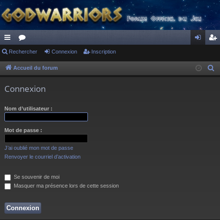
ac
Rechercher
or
Connexion
Inscription
on
ns
co
u
ne
cri
Accueil du forum
R
e
ur
m
xi
pti
Connexion
c
ci
s
on
on
h
Nom d’utilisateur :
s
e
r
Mot de passe :
c
h
J’ai oublié mon mot de passe
e
Renvoyer le courriel d’activation
r
Se souvenir de moi
Masquer ma présence lors de cette session