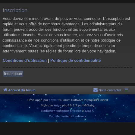
Inscription
Vous devez être inscrit avant de pouvoir vous connecter. L’inscription est
rapide et vous offre de nombreux avantages. Les administrateurs du
forum peuvent accorder des fonctionnalités supplémentaires aux
utilisateurs inscrits. Avant de vous inscrire, assurez-vous d’avoir pris
connaissance de nos conditions d’utilisation et de notre politique de
confidentialité. Veuillez également prendre le temps de consulter
attentivement toutes les règles du forum lors de votre navigation.
Conditions d’utilisation
|
Politique de confidentialité
Inscription
Accueil du forum
Nous contacter
Développé par
phpBB
® Forum Software © phpBB Limited
Style par
Arty
- phpBB 3.3 par MrGaby
Traduction française officielle
©
Qiaeru
Confidentialité
|
Conditions