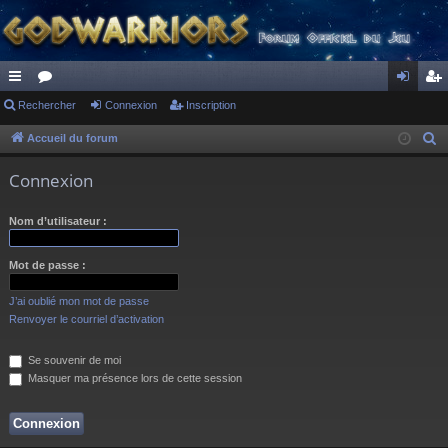
ac
Rechercher
or
Connexion
Inscription
on
ns
co
u
ne
cri
Accueil du forum
R
e
ur
m
xi
pti
Connexion
c
ci
s
on
on
h
Nom d’utilisateur :
s
e
r
Mot de passe :
c
h
J’ai oublié mon mot de passe
e
Renvoyer le courriel d’activation
r
Se souvenir de moi
Masquer ma présence lors de cette session