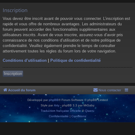
Inscription
Vous devez être inscrit avant de pouvoir vous connecter. L’inscription est
rapide et vous offre de nombreux avantages. Les administrateurs du
forum peuvent accorder des fonctionnalités supplémentaires aux
utilisateurs inscrits. Avant de vous inscrire, assurez-vous d’avoir pris
connaissance de nos conditions d’utilisation et de notre politique de
confidentialité. Veuillez également prendre le temps de consulter
attentivement toutes les règles du forum lors de votre navigation.
Conditions d’utilisation
|
Politique de confidentialité
Inscription
Accueil du forum
Nous contacter
Développé par
phpBB
® Forum Software © phpBB Limited
Style par
Arty
- phpBB 3.3 par MrGaby
Traduction française officielle
©
Qiaeru
Confidentialité
|
Conditions