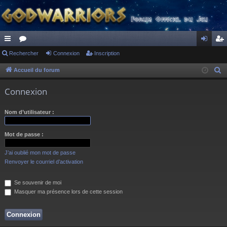
ac
Rechercher
or
Connexion
Inscription
on
ns
co
u
ne
cri
Accueil du forum
R
e
ur
m
xi
pti
Connexion
c
ci
s
on
on
h
Nom d’utilisateur :
s
e
r
Mot de passe :
c
h
J’ai oublié mon mot de passe
e
Renvoyer le courriel d’activation
r
Se souvenir de moi
Masquer ma présence lors de cette session