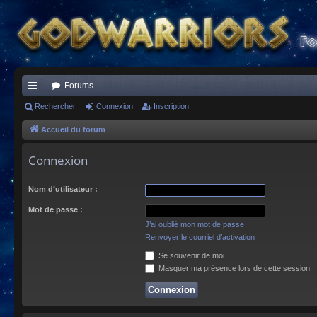
Forums
ac
Rechercher
Connexion
Inscription
co
Accueil du forum
ur
Connexion
ci
Nom d’utilisateur :
s
Mot de passe :
J’ai oublié mon mot de passe
Renvoyer le courriel d’activation
Se souvenir de moi
Masquer ma présence lors de cette session