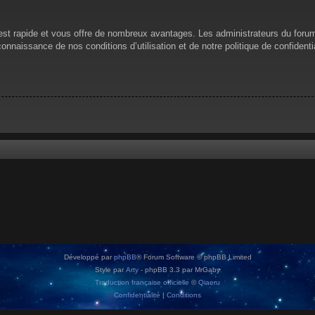
n est rapide et vous offre de nombreux avantages. Les administrateurs du for
 connaissance de nos conditions d’utilisation et de notre politique de confiden
Développé par
phpBB
® Forum Software © phpBB Limited
Style par
Arty
- phpBB 3.3 par MrGaby
Traduction française officielle
©
Qiaeru
Confidentialité
|
Conditions