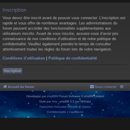
Inscription
Vous devez être inscrit avant de pouvoir vous connecter. L’inscription est
rapide et vous offre de nombreux avantages. Les administrateurs du
forum peuvent accorder des fonctionnalités supplémentaires aux
utilisateurs inscrits. Avant de vous inscrire, assurez-vous d’avoir pris
connaissance de nos conditions d’utilisation et de notre politique de
confidentialité. Veuillez également prendre le temps de consulter
attentivement toutes les règles du forum lors de votre navigation.
Conditions d’utilisation
|
Politique de confidentialité
Inscription
Accueil du forum
Nous contacter
Développé par
phpBB
® Forum Software © phpBB Limited
Style par
Arty
- phpBB 3.3 par MrGaby
Traduction française officielle
©
Qiaeru
Confidentialité
|
Conditions