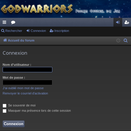
ac
Rechercher
or
Connexion
Inscription
on
ns
co
u
ne
cri
Accueil du forum
R
e
ur
m
xi
pti
Connexion
c
ci
s
on
on
h
Nom d’utilisateur :
s
e
r
Mot de passe :
c
h
J’ai oublié mon mot de passe
e
Renvoyer le courriel d’activation
r
Se souvenir de moi
Masquer ma présence lors de cette session