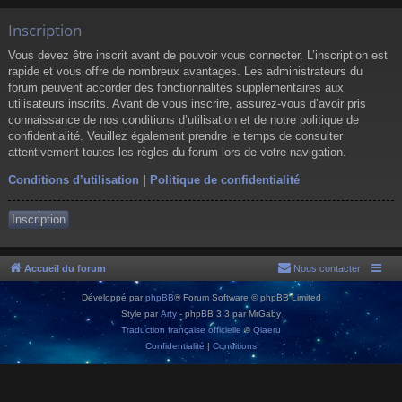
Inscription
Vous devez être inscrit avant de pouvoir vous connecter. L’inscription est
rapide et vous offre de nombreux avantages. Les administrateurs du
forum peuvent accorder des fonctionnalités supplémentaires aux
utilisateurs inscrits. Avant de vous inscrire, assurez-vous d’avoir pris
connaissance de nos conditions d’utilisation et de notre politique de
confidentialité. Veuillez également prendre le temps de consulter
attentivement toutes les règles du forum lors de votre navigation.
Conditions d’utilisation
|
Politique de confidentialité
Inscription
Accueil du forum
Nous contacter
Développé par
phpBB
® Forum Software © phpBB Limited
Style par
Arty
- phpBB 3.3 par MrGaby
Traduction française officielle
©
Qiaeru
Confidentialité
|
Conditions