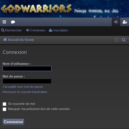
ac
Rechercher
or
Connexion
Inscription
on
ns
co
u
ne
cri
Accueil du forum
R
e
ur
m
xi
pti
Connexion
c
ci
s
on
on
h
Nom d’utilisateur :
s
e
r
Mot de passe :
c
h
J’ai oublié mon mot de passe
e
Renvoyer le courriel d’activation
r
Se souvenir de moi
Masquer ma présence lors de cette session