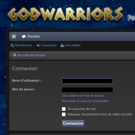
Forums
ac
Rechercher
Connexion
Inscription
co
Accueil du forum
ur
Connexion
ci
Nom d’utilisateur :
s
Mot de passe :
J’ai oublié mon mot de passe
Renvoyer le courriel d’activation
Se souvenir de moi
Masquer ma présence lors de cette session