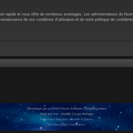
n est rapide et vous offre de nombreux avantages. Les administrateurs du for
 connaissance de nos conditions d’utilisation et de notre politique de confiden
Développé par
phpBB
® Forum Software © phpBB Limited
Style par
Arty
- phpBB 3.3 par MrGaby
Traduction française officielle
©
Qiaeru
Confidentialité
|
Conditions