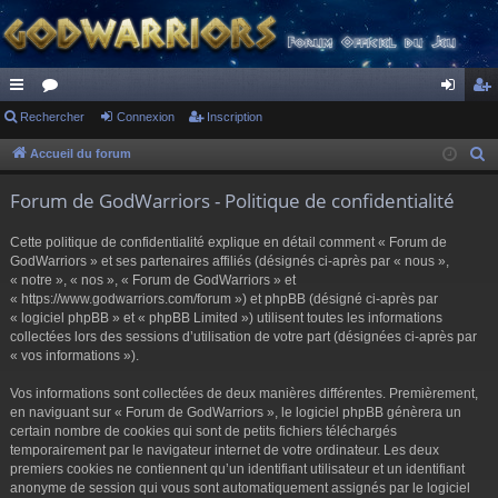
ac
Rechercher
or
Connexion
Inscription
on
ns
co
u
ne
cri
Accueil du forum
R
e
ur
m
xi
pti
Forum de GodWarriors - Politique de confidentialité
c
ci
s
on
on
h
Cette politique de confidentialité explique en détail comment « Forum de
s
e
GodWarriors » et ses partenaires affiliés (désignés ci-après par « nous »,
r
« notre », « nos », « Forum de GodWarriors » et
« https://www.godwarriors.com/forum ») et phpBB (désigné ci-après par
c
« logiciel phpBB » et « phpBB Limited ») utilisent toutes les informations
h
collectées lors des sessions d’utilisation de votre part (désignées ci-après par
e
« vos informations »).
r
Vos informations sont collectées de deux manières différentes. Premièrement,
en naviguant sur « Forum de GodWarriors », le logiciel phpBB génèrera un
certain nombre de cookies qui sont de petits fichiers téléchargés
temporairement par le navigateur internet de votre ordinateur. Les deux
premiers cookies ne contiennent qu’un identifiant utilisateur et un identifiant
anonyme de session qui vous sont automatiquement assignés par le logiciel