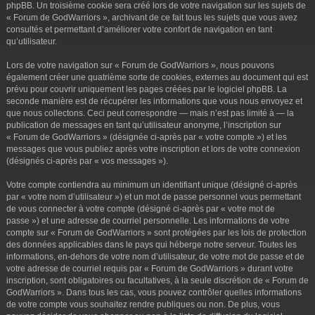
phpBB. Un troisième cookie sera créé lors de votre navigation sur les sujets de
« Forum de GodWarriors », archivant de ce fait tous les sujets que vous avez
consultés et permettant d’améliorer votre confort de navigation en tant
qu’utilisateur.
Lors de votre navigation sur « Forum de GodWarriors », nous pouvons
également créer une quatrième sorte de cookies, externes au document qui est
prévu pour couvrir uniquement les pages créées par le logiciel phpBB. La
seconde manière est de récupérer les informations que vous nous envoyez et
que nous collectons. Ceci peut correspondre — mais n’est pas limité à — la
publication de messages en tant qu’utilisateur anonyme, l’inscription sur
« Forum de GodWarriors » (désignée ci-après par « votre compte ») et les
messages que vous publiez après votre inscription et lors de votre connexion
(désignés ci-après par « vos messages »).
Votre compte contiendra au minimum un identifiant unique (désigné ci-après
par « votre nom d’utilisateur ») et un mot de passe personnel vous permettant
de vous connecter à votre compte (désigné ci-après par « votre mot de
passe ») et une adresse de courriel personnelle. Les informations de votre
compte sur « Forum de GodWarriors » sont protégées par les lois de protection
des données applicables dans le pays qui héberge notre serveur. Toutes les
informations, en-dehors de votre nom d’utilisateur, de votre mot de passe et de
votre adresse de courriel requis par « Forum de GodWarriors » durant votre
inscription, sont obligatoires ou facultatives, à la seule discrétion de « Forum de
GodWarriors ». Dans tous les cas, vous pouvez contrôler quelles informations
de votre compte vous souhaitez rendre publiques ou non. De plus, vous