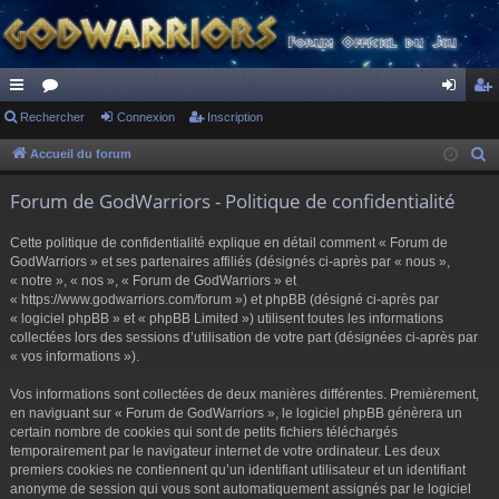
ac
Rechercher
or
Connexion
Inscription
on
ns
co
u
ne
cri
Accueil du forum
R
e
ur
m
xi
pti
Forum de GodWarriors - Politique de confidentialité
c
ci
s
on
on
h
Cette politique de confidentialité explique en détail comment « Forum de
s
e
GodWarriors » et ses partenaires affiliés (désignés ci-après par « nous »,
r
« notre », « nos », « Forum de GodWarriors » et
« https://www.godwarriors.com/forum ») et phpBB (désigné ci-après par
c
« logiciel phpBB » et « phpBB Limited ») utilisent toutes les informations
h
collectées lors des sessions d’utilisation de votre part (désignées ci-après par
e
« vos informations »).
r
Vos informations sont collectées de deux manières différentes. Premièrement,
en naviguant sur « Forum de GodWarriors », le logiciel phpBB génèrera un
certain nombre de cookies qui sont de petits fichiers téléchargés
temporairement par le navigateur internet de votre ordinateur. Les deux
premiers cookies ne contiennent qu’un identifiant utilisateur et un identifiant
anonyme de session qui vous sont automatiquement assignés par le logiciel