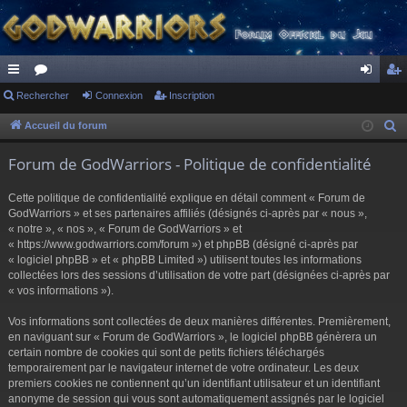
ac
Rechercher
or
Connexion
Inscription
on
ns
co
u
ne
cri
Accueil du forum
R
e
ur
m
xi
pti
Forum de GodWarriors - Politique de confidentialité
c
ci
s
on
on
h
Cette politique de confidentialité explique en détail comment « Forum de
s
e
GodWarriors » et ses partenaires affiliés (désignés ci-après par « nous »,
r
« notre », « nos », « Forum de GodWarriors » et
« https://www.godwarriors.com/forum ») et phpBB (désigné ci-après par
c
« logiciel phpBB » et « phpBB Limited ») utilisent toutes les informations
h
collectées lors des sessions d’utilisation de votre part (désignées ci-après par
e
« vos informations »).
r
Vos informations sont collectées de deux manières différentes. Premièrement,
en naviguant sur « Forum de GodWarriors », le logiciel phpBB génèrera un
certain nombre de cookies qui sont de petits fichiers téléchargés
temporairement par le navigateur internet de votre ordinateur. Les deux
premiers cookies ne contiennent qu’un identifiant utilisateur et un identifiant
anonyme de session qui vous sont automatiquement assignés par le logiciel