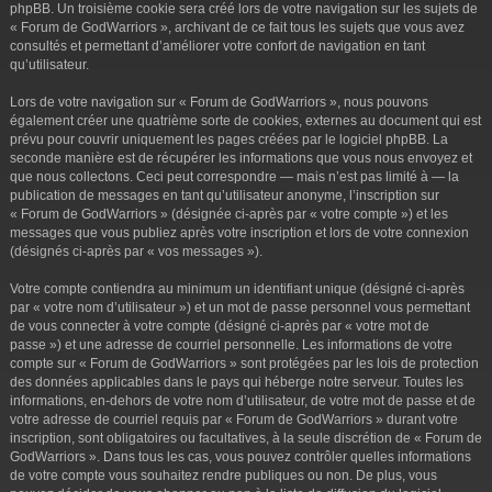
phpBB. Un troisième cookie sera créé lors de votre navigation sur les sujets de
« Forum de GodWarriors », archivant de ce fait tous les sujets que vous avez
consultés et permettant d’améliorer votre confort de navigation en tant
qu’utilisateur.
Lors de votre navigation sur « Forum de GodWarriors », nous pouvons
également créer une quatrième sorte de cookies, externes au document qui est
prévu pour couvrir uniquement les pages créées par le logiciel phpBB. La
seconde manière est de récupérer les informations que vous nous envoyez et
que nous collectons. Ceci peut correspondre — mais n’est pas limité à — la
publication de messages en tant qu’utilisateur anonyme, l’inscription sur
« Forum de GodWarriors » (désignée ci-après par « votre compte ») et les
messages que vous publiez après votre inscription et lors de votre connexion
(désignés ci-après par « vos messages »).
Votre compte contiendra au minimum un identifiant unique (désigné ci-après
par « votre nom d’utilisateur ») et un mot de passe personnel vous permettant
de vous connecter à votre compte (désigné ci-après par « votre mot de
passe ») et une adresse de courriel personnelle. Les informations de votre
compte sur « Forum de GodWarriors » sont protégées par les lois de protection
des données applicables dans le pays qui héberge notre serveur. Toutes les
informations, en-dehors de votre nom d’utilisateur, de votre mot de passe et de
votre adresse de courriel requis par « Forum de GodWarriors » durant votre
inscription, sont obligatoires ou facultatives, à la seule discrétion de « Forum de
GodWarriors ». Dans tous les cas, vous pouvez contrôler quelles informations
de votre compte vous souhaitez rendre publiques ou non. De plus, vous