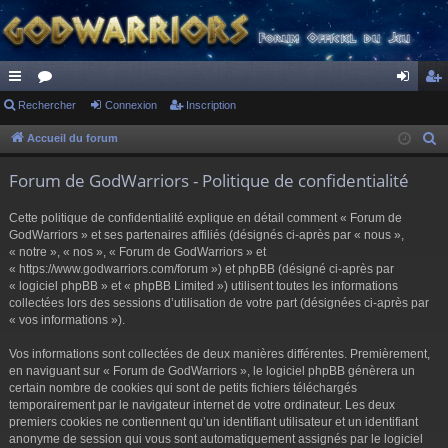
ac
Rechercher
or
Connexion
Inscription
on
ns
co
u
ne
cri
Accueil du forum
R
e
ur
m
xi
pti
Forum de GodWarriors - Politique de confidentialité
c
ci
s
on
on
h
Cette politique de confidentialité explique en détail comment « Forum de
s
e
GodWarriors » et ses partenaires affiliés (désignés ci-après par « nous »,
r
« notre », « nos », « Forum de GodWarriors » et
« https://www.godwarriors.com/forum ») et phpBB (désigné ci-après par
c
« logiciel phpBB » et « phpBB Limited ») utilisent toutes les informations
h
collectées lors des sessions d’utilisation de votre part (désignées ci-après par
e
« vos informations »).
r
Vos informations sont collectées de deux manières différentes. Premièrement,
en naviguant sur « Forum de GodWarriors », le logiciel phpBB génèrera un
certain nombre de cookies qui sont de petits fichiers téléchargés
temporairement par le navigateur internet de votre ordinateur. Les deux
premiers cookies ne contiennent qu’un identifiant utilisateur et un identifiant
anonyme de session qui vous sont automatiquement assignés par le logiciel