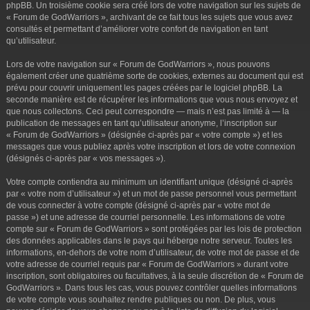
phpBB. Un troisième cookie sera créé lors de votre navigation sur les sujets de
« Forum de GodWarriors », archivant de ce fait tous les sujets que vous avez
consultés et permettant d’améliorer votre confort de navigation en tant
qu’utilisateur.
Lors de votre navigation sur « Forum de GodWarriors », nous pouvons
également créer une quatrième sorte de cookies, externes au document qui est
prévu pour couvrir uniquement les pages créées par le logiciel phpBB. La
seconde manière est de récupérer les informations que vous nous envoyez et
que nous collectons. Ceci peut correspondre — mais n’est pas limité à — la
publication de messages en tant qu’utilisateur anonyme, l’inscription sur
« Forum de GodWarriors » (désignée ci-après par « votre compte ») et les
messages que vous publiez après votre inscription et lors de votre connexion
(désignés ci-après par « vos messages »).
Votre compte contiendra au minimum un identifiant unique (désigné ci-après
par « votre nom d’utilisateur ») et un mot de passe personnel vous permettant
de vous connecter à votre compte (désigné ci-après par « votre mot de
passe ») et une adresse de courriel personnelle. Les informations de votre
compte sur « Forum de GodWarriors » sont protégées par les lois de protection
des données applicables dans le pays qui héberge notre serveur. Toutes les
informations, en-dehors de votre nom d’utilisateur, de votre mot de passe et de
votre adresse de courriel requis par « Forum de GodWarriors » durant votre
inscription, sont obligatoires ou facultatives, à la seule discrétion de « Forum de
GodWarriors ». Dans tous les cas, vous pouvez contrôler quelles informations
de votre compte vous souhaitez rendre publiques ou non. De plus, vous