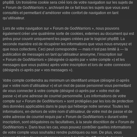
phpBB. Un troisième cookie sera créé lors de votre navigation sur les sujets de
« Forum de GodWarriors », archivant de ce fait tous les sujets que vous avez
consultés et permettant d’améliorer votre confort de navigation en tant
qu’utilisateur.
Lors de votre navigation sur « Forum de GodWarriors », nous pouvons
également créer une quatrième sorte de cookies, externes au document qui est
prévu pour couvrir uniquement les pages créées par le logiciel phpBB. La
seconde manière est de récupérer les informations que vous nous envoyez et
que nous collectons. Ceci peut correspondre — mais n’est pas limité à — la
publication de messages en tant qu’utilisateur anonyme, l’inscription sur
« Forum de GodWarriors » (désignée ci-après par « votre compte ») et les
messages que vous publiez après votre inscription et lors de votre connexion
(désignés ci-après par « vos messages »).
Votre compte contiendra au minimum un identifiant unique (désigné ci-après
par « votre nom d’utilisateur ») et un mot de passe personnel vous permettant
de vous connecter à votre compte (désigné ci-après par « votre mot de
passe ») et une adresse de courriel personnelle. Les informations de votre
compte sur « Forum de GodWarriors » sont protégées par les lois de protection
des données applicables dans le pays qui héberge notre serveur. Toutes les
informations, en-dehors de votre nom d’utilisateur, de votre mot de passe et de
votre adresse de courriel requis par « Forum de GodWarriors » durant votre
inscription, sont obligatoires ou facultatives, à la seule discrétion de « Forum de
GodWarriors ». Dans tous les cas, vous pouvez contrôler quelles informations
de votre compte vous souhaitez rendre publiques ou non. De plus, vous