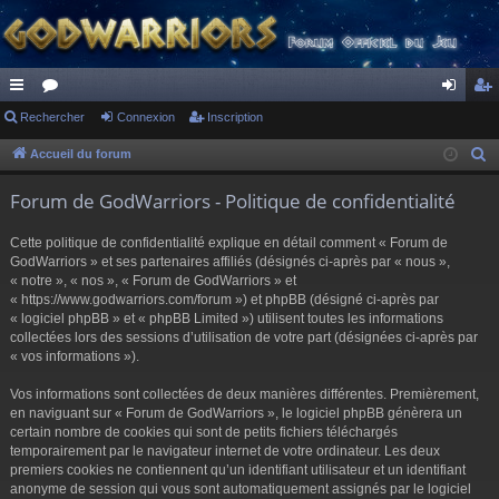
ac
Rechercher
or
Connexion
Inscription
on
ns
co
u
ne
cri
Accueil du forum
R
e
ur
m
xi
pti
Forum de GodWarriors - Politique de confidentialité
c
ci
s
on
on
h
Cette politique de confidentialité explique en détail comment « Forum de
s
e
GodWarriors » et ses partenaires affiliés (désignés ci-après par « nous »,
r
« notre », « nos », « Forum de GodWarriors » et
« https://www.godwarriors.com/forum ») et phpBB (désigné ci-après par
c
« logiciel phpBB » et « phpBB Limited ») utilisent toutes les informations
h
collectées lors des sessions d’utilisation de votre part (désignées ci-après par
e
« vos informations »).
r
Vos informations sont collectées de deux manières différentes. Premièrement,
en naviguant sur « Forum de GodWarriors », le logiciel phpBB génèrera un
certain nombre de cookies qui sont de petits fichiers téléchargés
temporairement par le navigateur internet de votre ordinateur. Les deux
premiers cookies ne contiennent qu’un identifiant utilisateur et un identifiant
anonyme de session qui vous sont automatiquement assignés par le logiciel