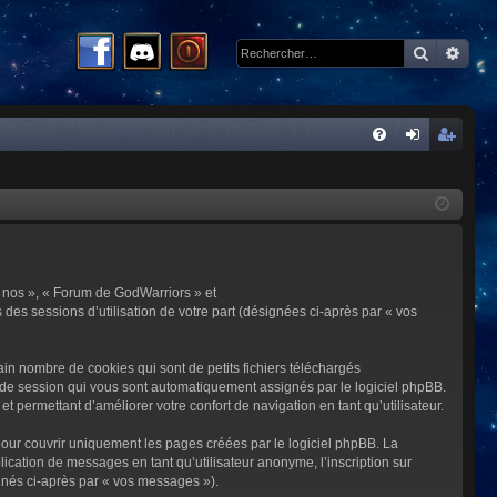
Recherc
Rech
R
FA
on
ns
Q
ne
cri
xi
pti
on
on
 « nos », « Forum de GodWarriors » et
 des sessions d’utilisation de votre part (désignées ci-après par « vos
in nombre de cookies qui sont de petits fichiers téléchargés
me de session qui vous sont automatiquement assignés par le logiciel phpBB.
t permettant d’améliorer votre confort de navigation en tant qu’utilisateur.
our couvrir uniquement les pages créées par le logiciel phpBB. La
cation de messages en tant qu’utilisateur anonyme, l’inscription sur
gnés ci-après par « vos messages »).