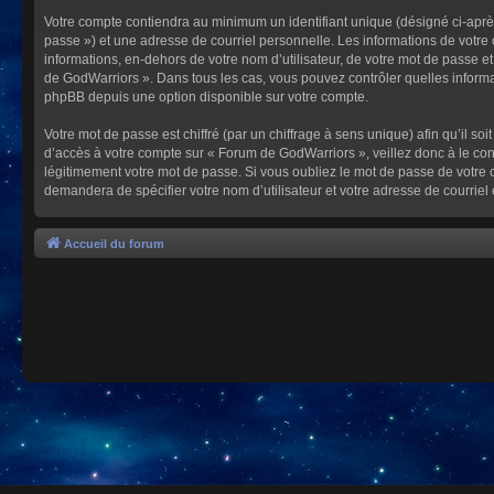
Votre compte contiendra au minimum un identifiant unique (désigné ci-après
passe ») et une adresse de courriel personnelle. Les informations de votre
informations, en-dehors de votre nom d’utilisateur, de votre mot de passe et
de GodWarriors ». Dans tous les cas, vous pouvez contrôler quelles informa
phpBB depuis une option disponible sur votre compte.
Votre mot de passe est chiffré (par un chiffrage à sens unique) afin qu’il s
d’accès à votre compte sur « Forum de GodWarriors », veillez donc à le c
légitimement votre mot de passe. Si vous oubliez le mot de passe de votre c
demandera de spécifier votre nom d’utilisateur et votre adresse de courrie
Accueil du forum