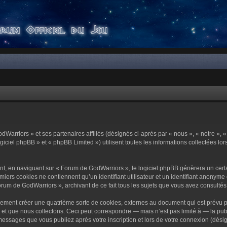
dWarriors » et ses partenaires affiliés (désignés ci-après par « nous », « notre »,
ciel phpBB » et « phpBB Limited ») utilisent toutes les informations collectées lors
t, en naviguant sur « Forum de GodWarriors », le logiciel phpBB génèrera un certa
miers cookies ne contiennent qu’un identifiant utilisateur et un identifiant anony
orum de GodWarriors », archivant de ce fait tous les sujets que vous avez consultés e
ement créer une quatrième sorte de cookies, externes au document qui est prévu p
 que nous collectons. Ceci peut correspondre — mais n’est pas limité à — la publi
essages que vous publiez après votre inscription et lors de votre connexion (dési