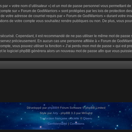
 par « votre nom d’utilisateur ») et un mot de passe personnel vous permettant de
 compte sur « Forum de GodWarriors » sont protégées par les lois de protection de
 de votre adresse de courriel requis par « Forum de GodWarriors » durant votre inscr
tions de votre compte vous souhaitez rendre publiques ou non. De plus, vous pouve
oit sécurisé. Cependant, il est recommandé de ne pas utiliser le même mot de passe s
onservez précieusement. En aucun cas une personne affiliée à « Forum de GodWarrio
ompte, vous pouvez utiliser la fonction « J’ai perdu mon mot de passe » qui est pro
l et le logiciel phpBB générera alors un nouveau mot de passe afin que vous puissie
Développé par
phpBB
® Forum Software © phpBB Limited
Style par
Arty
- phpBB 3.3 par MrGaby
Traduction française officielle
©
Qiaeru
Confidentialité
|
Conditions