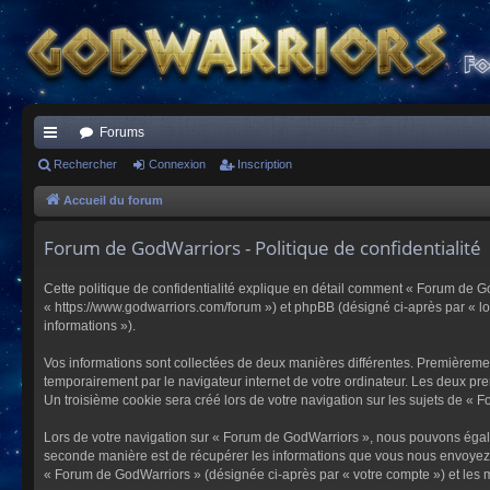
Forums
ac
Rechercher
Connexion
Inscription
co
Accueil du forum
ur
Forum de GodWarriors - Politique de confidentialité
ci
Cette politique de confidentialité explique en détail comment « Forum de Go
s
« https://www.godwarriors.com/forum ») et phpBB (désigné ci-après par « logi
informations »).
Vos informations sont collectées de deux manières différentes. Premièremen
temporairement par le navigateur internet de votre ordinateur. Les deux pre
Un troisième cookie sera créé lors de votre navigation sur les sujets de « F
Lors de votre navigation sur « Forum de GodWarriors », nous pouvons égal
seconde manière est de récupérer les informations que vous nous envoyez et
« Forum de GodWarriors » (désignée ci-après par « votre compte ») et les m