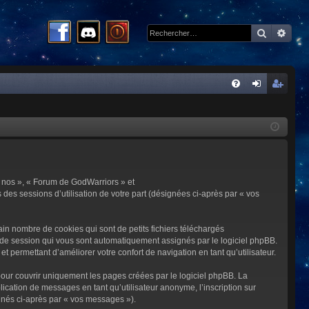
Recherc
Rech
R
FA
on
ns
Q
ne
cri
xi
pti
on
on
 « nos », « Forum de GodWarriors » et
 des sessions d’utilisation de votre part (désignées ci-après par « vos
in nombre de cookies qui sont de petits fichiers téléchargés
me de session qui vous sont automatiquement assignés par le logiciel phpBB.
t permettant d’améliorer votre confort de navigation en tant qu’utilisateur.
our couvrir uniquement les pages créées par le logiciel phpBB. La
cation de messages en tant qu’utilisateur anonyme, l’inscription sur
gnés ci-après par « vos messages »).