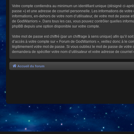
Votre compte contiendra au minimum un identifiant unique (désigné ci-après
passe ») et une adresse de courriel personnelle. Les informations de votre
informations, en-dehors de votre nom d’utilisateur, de votre mot de passe et
de GodWarriors ». Dans tous les cas, vous pouvez contrôler quelles informa
phpBB depuis une option disponible sur votre compte.
Votre mot de passe est chiffré (par un chiffrage à sens unique) afin qu’il s
d’accès à votre compte sur « Forum de GodWarriors », veillez donc à le c
légitimement votre mot de passe. Si vous oubliez le mot de passe de votre c
demandera de spécifier votre nom d’utilisateur et votre adresse de courrie
Accueil du forum