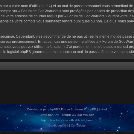
 par « votre nom d’utilisateur ») et un mot de passe personnel vous permettant de
 compte sur « Forum de GodWarriors » sont protégées par les lois de protection de
 de votre adresse de courriel requis par « Forum de GodWarriors » durant votre inscr
tions de votre compte vous souhaitez rendre publiques ou non. De plus, vous pouve
oit sécurisé. Cependant, il est recommandé de ne pas utiliser le même mot de passe s
onservez précieusement. En aucun cas une personne affiliée à « Forum de GodWarrio
ompte, vous pouvez utiliser la fonction « J’ai perdu mon mot de passe » qui est pro
l et le logiciel phpBB générera alors un nouveau mot de passe afin que vous puissie
Développé par
phpBB
® Forum Software © phpBB Limited
Style par
Arty
- phpBB 3.3 par MrGaby
Traduction française officielle
©
Qiaeru
Confidentialité
|
Conditions