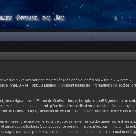
dWarriors » et ses partenaires affiliés (désignés ci-après par « nous », « notre »,
ciel phpBB » et « phpBB Limited ») utilisent toutes les informations collectées lors
t, en naviguant sur « Forum de GodWarriors », le logiciel phpBB génèrera un certa
miers cookies ne contiennent qu’un identifiant utilisateur et un identifiant anony
orum de GodWarriors », archivant de ce fait tous les sujets que vous avez consultés e
ement créer une quatrième sorte de cookies, externes au document qui est prévu p
 que nous collectons. Ceci peut correspondre — mais n’est pas limité à — la publi
essages que vous publiez après votre inscription et lors de votre connexion (dési