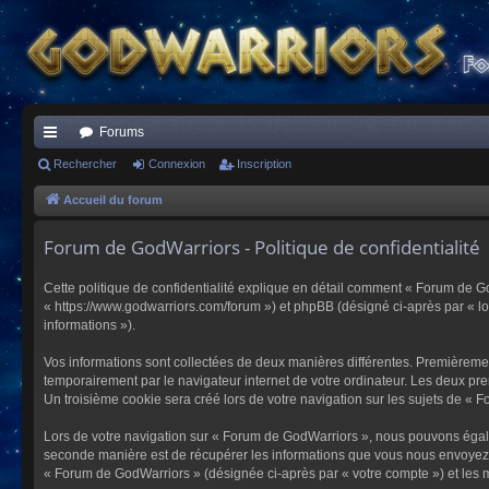
Forums
ac
Rechercher
Connexion
Inscription
co
Accueil du forum
ur
Forum de GodWarriors - Politique de confidentialité
ci
Cette politique de confidentialité explique en détail comment « Forum de Go
s
« https://www.godwarriors.com/forum ») et phpBB (désigné ci-après par « logi
informations »).
Vos informations sont collectées de deux manières différentes. Premièremen
temporairement par le navigateur internet de votre ordinateur. Les deux pre
Un troisième cookie sera créé lors de votre navigation sur les sujets de « F
Lors de votre navigation sur « Forum de GodWarriors », nous pouvons égal
seconde manière est de récupérer les informations que vous nous envoyez et
« Forum de GodWarriors » (désignée ci-après par « votre compte ») et les m