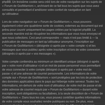
phpBB. Un troisième cookie sera créé lors de votre navigation sur les sujets de
« Forum de GodWarriors », archivant de ce fait tous les sujets que vous avez
consultés et permettant d’améliorer votre confort de navigation en tant
qu’utilisateur.
Lors de votre navigation sur « Forum de GodWarriors », nous pouvons
également créer une quatrième sorte de cookies, externes au document qui est
prévu pour couvrir uniquement les pages créées par le logiciel phpBB. La
seconde manière est de récupérer les informations que vous nous envoyez et
que nous collectons. Ceci peut correspondre — mais n’est pas limité à — la
publication de messages en tant qu’utilisateur anonyme, l’inscription sur
« Forum de GodWarriors » (désignée ci-après par « votre compte ») et les
messages que vous publiez après votre inscription et lors de votre connexion
(désignés ci-après par « vos messages »).
Votre compte contiendra au minimum un identifiant unique (désigné ci-après
par « votre nom d’utilisateur ») et un mot de passe personnel vous permettant
de vous connecter à votre compte (désigné ci-après par « votre mot de
passe ») et une adresse de courriel personnelle. Les informations de votre
compte sur « Forum de GodWarriors » sont protégées par les lois de protection
des données applicables dans le pays qui héberge notre serveur. Toutes les
informations, en-dehors de votre nom d’utilisateur, de votre mot de passe et de
votre adresse de courriel requis par « Forum de GodWarriors » durant votre
inscription, sont obligatoires ou facultatives, à la seule discrétion de « Forum de
GodWarriors ». Dans tous les cas, vous pouvez contrôler quelles informations
de votre compte vous souhaitez rendre publiques ou non. De plus, vous