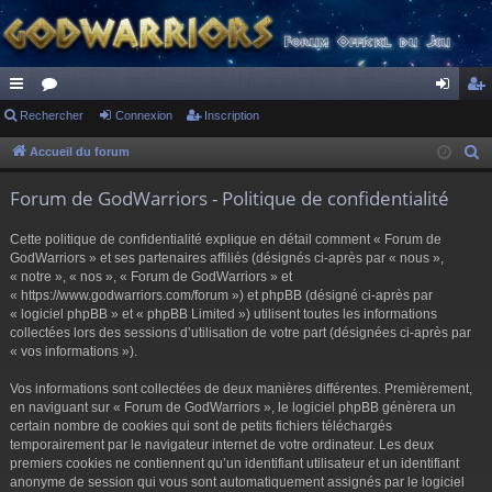
ac
Rechercher
or
Connexion
Inscription
on
ns
co
u
ne
cri
Accueil du forum
R
e
ur
m
xi
pti
Forum de GodWarriors - Politique de confidentialité
c
ci
s
on
on
h
Cette politique de confidentialité explique en détail comment « Forum de
s
e
GodWarriors » et ses partenaires affiliés (désignés ci-après par « nous »,
r
« notre », « nos », « Forum de GodWarriors » et
« https://www.godwarriors.com/forum ») et phpBB (désigné ci-après par
c
« logiciel phpBB » et « phpBB Limited ») utilisent toutes les informations
h
collectées lors des sessions d’utilisation de votre part (désignées ci-après par
e
« vos informations »).
r
Vos informations sont collectées de deux manières différentes. Premièrement,
en naviguant sur « Forum de GodWarriors », le logiciel phpBB génèrera un
certain nombre de cookies qui sont de petits fichiers téléchargés
temporairement par le navigateur internet de votre ordinateur. Les deux
premiers cookies ne contiennent qu’un identifiant utilisateur et un identifiant
anonyme de session qui vous sont automatiquement assignés par le logiciel