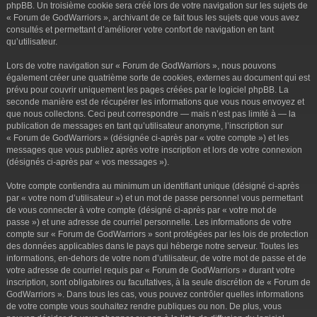
phpBB. Un troisième cookie sera créé lors de votre navigation sur les sujets de
« Forum de GodWarriors », archivant de ce fait tous les sujets que vous avez
consultés et permettant d’améliorer votre confort de navigation en tant
qu’utilisateur.
Lors de votre navigation sur « Forum de GodWarriors », nous pouvons
également créer une quatrième sorte de cookies, externes au document qui est
prévu pour couvrir uniquement les pages créées par le logiciel phpBB. La
seconde manière est de récupérer les informations que vous nous envoyez et
que nous collectons. Ceci peut correspondre — mais n’est pas limité à — la
publication de messages en tant qu’utilisateur anonyme, l’inscription sur
« Forum de GodWarriors » (désignée ci-après par « votre compte ») et les
messages que vous publiez après votre inscription et lors de votre connexion
(désignés ci-après par « vos messages »).
Votre compte contiendra au minimum un identifiant unique (désigné ci-après
par « votre nom d’utilisateur ») et un mot de passe personnel vous permettant
de vous connecter à votre compte (désigné ci-après par « votre mot de
passe ») et une adresse de courriel personnelle. Les informations de votre
compte sur « Forum de GodWarriors » sont protégées par les lois de protection
des données applicables dans le pays qui héberge notre serveur. Toutes les
informations, en-dehors de votre nom d’utilisateur, de votre mot de passe et de
votre adresse de courriel requis par « Forum de GodWarriors » durant votre
inscription, sont obligatoires ou facultatives, à la seule discrétion de « Forum de
GodWarriors ». Dans tous les cas, vous pouvez contrôler quelles informations
de votre compte vous souhaitez rendre publiques ou non. De plus, vous