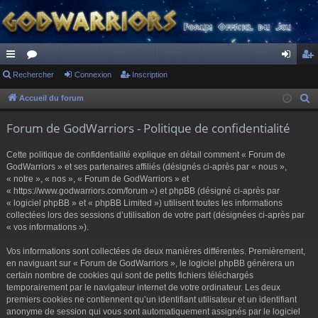
ac
Rechercher
or
Connexion
Inscription
on
ns
co
u
ne
cri
Accueil du forum
R
e
ur
m
xi
pti
Forum de GodWarriors - Politique de confidentialité
c
ci
s
on
on
h
Cette politique de confidentialité explique en détail comment « Forum de
s
e
GodWarriors » et ses partenaires affiliés (désignés ci-après par « nous »,
r
« notre », « nos », « Forum de GodWarriors » et
« https://www.godwarriors.com/forum ») et phpBB (désigné ci-après par
c
« logiciel phpBB » et « phpBB Limited ») utilisent toutes les informations
h
collectées lors des sessions d’utilisation de votre part (désignées ci-après par
e
« vos informations »).
r
Vos informations sont collectées de deux manières différentes. Premièrement,
en naviguant sur « Forum de GodWarriors », le logiciel phpBB génèrera un
certain nombre de cookies qui sont de petits fichiers téléchargés
temporairement par le navigateur internet de votre ordinateur. Les deux
premiers cookies ne contiennent qu’un identifiant utilisateur et un identifiant
anonyme de session qui vous sont automatiquement assignés par le logiciel