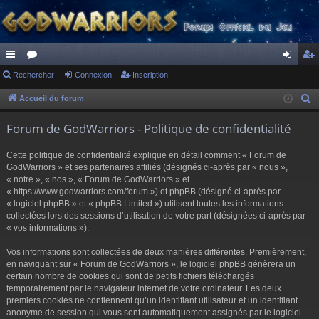
ac
Rechercher
or
Connexion
Inscription
on
ns
co
u
ne
cri
Accueil du forum
R
e
ur
m
xi
pti
Forum de GodWarriors - Politique de confidentialité
c
ci
s
on
on
h
Cette politique de confidentialité explique en détail comment « Forum de
s
e
GodWarriors » et ses partenaires affiliés (désignés ci-après par « nous »,
r
« notre », « nos », « Forum de GodWarriors » et
« https://www.godwarriors.com/forum ») et phpBB (désigné ci-après par
c
« logiciel phpBB » et « phpBB Limited ») utilisent toutes les informations
h
collectées lors des sessions d’utilisation de votre part (désignées ci-après par
e
« vos informations »).
r
Vos informations sont collectées de deux manières différentes. Premièrement,
en naviguant sur « Forum de GodWarriors », le logiciel phpBB génèrera un
certain nombre de cookies qui sont de petits fichiers téléchargés
temporairement par le navigateur internet de votre ordinateur. Les deux
premiers cookies ne contiennent qu’un identifiant utilisateur et un identifiant
anonyme de session qui vous sont automatiquement assignés par le logiciel