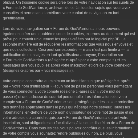
phpBB. Un troisième cookie sera créé lors de votre navigation sur les sujets de
« Forum de GodWarriors », archivant de ce fait tous les sujets que vous avez
consultés et permettant d’améliorer votre confort de navigation en tant
qu’utilisateur.
Lors de votre navigation sur « Forum de GodWarriors », nous pouvons
également créer une quatrième sorte de cookies, externes au document qui est
prévu pour couvrir uniquement les pages créées par le logiciel phpBB. La
seconde manière est de récupérer les informations que vous nous envoyez et
que nous collectons. Ceci peut correspondre — mais n’est pas limité à — la
publication de messages en tant qu’utilisateur anonyme, l’inscription sur
« Forum de GodWarriors » (désignée ci-après par « votre compte ») et les
messages que vous publiez après votre inscription et lors de votre connexion
(désignés ci-après par « vos messages »).
Votre compte contiendra au minimum un identifiant unique (désigné ci-après
par « votre nom d’utilisateur ») et un mot de passe personnel vous permettant
de vous connecter à votre compte (désigné ci-après par « votre mot de
passe ») et une adresse de courriel personnelle. Les informations de votre
compte sur « Forum de GodWarriors » sont protégées par les lois de protection
des données applicables dans le pays qui héberge notre serveur. Toutes les
informations, en-dehors de votre nom d’utilisateur, de votre mot de passe et de
votre adresse de courriel requis par « Forum de GodWarriors » durant votre
inscription, sont obligatoires ou facultatives, à la seule discrétion de « Forum de
GodWarriors ». Dans tous les cas, vous pouvez contrôler quelles informations
de votre compte vous souhaitez rendre publiques ou non. De plus, vous