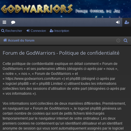
ac
Rechercher
or
Connexion
Inscription
on
ns
co
u
ne
cri
Accueil du forum
R
e
ur
m
xi
pti
Forum de GodWarriors - Politique de confidentialité
c
ci
s
on
on
h
Cette politique de confidentialité explique en détail comment « Forum de
s
e
GodWarriors » et ses partenaires affiliés (désignés ci-après par « nous »,
r
« notre », « nos », « Forum de GodWarriors » et
« https://www.godwarriors.com/forum ») et phpBB (désigné ci-après par
c
« logiciel phpBB » et « phpBB Limited ») utilisent toutes les informations
h
collectées lors des sessions d’utilisation de votre part (désignées ci-après par
e
« vos informations »).
r
Vos informations sont collectées de deux manières différentes. Premièrement,
en naviguant sur « Forum de GodWarriors », le logiciel phpBB génèrera un
certain nombre de cookies qui sont de petits fichiers téléchargés
temporairement par le navigateur internet de votre ordinateur. Les deux
premiers cookies ne contiennent qu’un identifiant utilisateur et un identifiant
anonyme de session qui vous sont automatiquement assignés par le logiciel