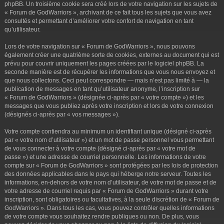
phpBB. Un troisième cookie sera créé lors de votre navigation sur les sujets de
« Forum de GodWarriors », archivant de ce fait tous les sujets que vous avez
consultés et permettant d’améliorer votre confort de navigation en tant
qu’utilisateur.
Lors de votre navigation sur « Forum de GodWarriors », nous pouvons
également créer une quatrième sorte de cookies, externes au document qui est
prévu pour couvrir uniquement les pages créées par le logiciel phpBB. La
seconde manière est de récupérer les informations que vous nous envoyez et
que nous collectons. Ceci peut correspondre — mais n’est pas limité à — la
publication de messages en tant qu’utilisateur anonyme, l’inscription sur
« Forum de GodWarriors » (désignée ci-après par « votre compte ») et les
messages que vous publiez après votre inscription et lors de votre connexion
(désignés ci-après par « vos messages »).
Votre compte contiendra au minimum un identifiant unique (désigné ci-après
par « votre nom d’utilisateur ») et un mot de passe personnel vous permettant
de vous connecter à votre compte (désigné ci-après par « votre mot de
passe ») et une adresse de courriel personnelle. Les informations de votre
compte sur « Forum de GodWarriors » sont protégées par les lois de protection
des données applicables dans le pays qui héberge notre serveur. Toutes les
informations, en-dehors de votre nom d’utilisateur, de votre mot de passe et de
votre adresse de courriel requis par « Forum de GodWarriors » durant votre
inscription, sont obligatoires ou facultatives, à la seule discrétion de « Forum de
GodWarriors ». Dans tous les cas, vous pouvez contrôler quelles informations
de votre compte vous souhaitez rendre publiques ou non. De plus, vous