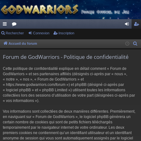
ac
Rechercher
or
Connexion
Inscription
on
ns
co
u
ne
cri
Accueil du forum
R
e
ur
m
xi
pti
Forum de GodWarriors - Politique de confidentialité
c
ci
s
on
on
h
Cette politique de confidentialité explique en détail comment « Forum de
s
e
GodWarriors » et ses partenaires affiliés (désignés ci-après par « nous »,
r
« notre », « nos », « Forum de GodWarriors » et
« https://www.godwarriors.com/forum ») et phpBB (désigné ci-après par
c
« logiciel phpBB » et « phpBB Limited ») utilisent toutes les informations
h
collectées lors des sessions d’utilisation de votre part (désignées ci-après par
e
« vos informations »).
r
Vos informations sont collectées de deux manières différentes. Premièrement,
en naviguant sur « Forum de GodWarriors », le logiciel phpBB génèrera un
certain nombre de cookies qui sont de petits fichiers téléchargés
temporairement par le navigateur internet de votre ordinateur. Les deux
premiers cookies ne contiennent qu’un identifiant utilisateur et un identifiant
anonyme de session qui vous sont automatiquement assignés par le logiciel