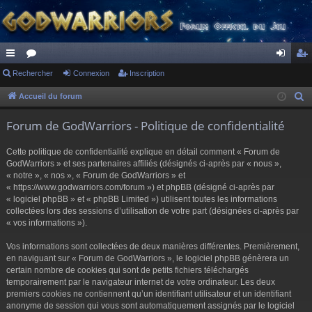
ac
Rechercher
or
Connexion
Inscription
on
ns
co
u
ne
cri
Accueil du forum
R
e
ur
m
xi
pti
Forum de GodWarriors - Politique de confidentialité
c
ci
s
on
on
h
Cette politique de confidentialité explique en détail comment « Forum de
s
e
GodWarriors » et ses partenaires affiliés (désignés ci-après par « nous »,
r
« notre », « nos », « Forum de GodWarriors » et
« https://www.godwarriors.com/forum ») et phpBB (désigné ci-après par
c
« logiciel phpBB » et « phpBB Limited ») utilisent toutes les informations
h
collectées lors des sessions d’utilisation de votre part (désignées ci-après par
e
« vos informations »).
r
Vos informations sont collectées de deux manières différentes. Premièrement,
en naviguant sur « Forum de GodWarriors », le logiciel phpBB génèrera un
certain nombre de cookies qui sont de petits fichiers téléchargés
temporairement par le navigateur internet de votre ordinateur. Les deux
premiers cookies ne contiennent qu’un identifiant utilisateur et un identifiant
anonyme de session qui vous sont automatiquement assignés par le logiciel