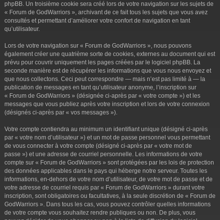
phpBB. Un troisième cookie sera créé lors de votre navigation sur les sujets de
« Forum de GodWarriors », archivant de ce fait tous les sujets que vous avez
consultés et permettant d’améliorer votre confort de navigation en tant
qu’utilisateur.
Lors de votre navigation sur « Forum de GodWarriors », nous pouvons
également créer une quatrième sorte de cookies, externes au document qui est
prévu pour couvrir uniquement les pages créées par le logiciel phpBB. La
seconde manière est de récupérer les informations que vous nous envoyez et
que nous collectons. Ceci peut correspondre — mais n’est pas limité à — la
publication de messages en tant qu’utilisateur anonyme, l’inscription sur
« Forum de GodWarriors » (désignée ci-après par « votre compte ») et les
messages que vous publiez après votre inscription et lors de votre connexion
(désignés ci-après par « vos messages »).
Votre compte contiendra au minimum un identifiant unique (désigné ci-après
par « votre nom d’utilisateur ») et un mot de passe personnel vous permettant
de vous connecter à votre compte (désigné ci-après par « votre mot de
passe ») et une adresse de courriel personnelle. Les informations de votre
compte sur « Forum de GodWarriors » sont protégées par les lois de protection
des données applicables dans le pays qui héberge notre serveur. Toutes les
informations, en-dehors de votre nom d’utilisateur, de votre mot de passe et de
votre adresse de courriel requis par « Forum de GodWarriors » durant votre
inscription, sont obligatoires ou facultatives, à la seule discrétion de « Forum de
GodWarriors ». Dans tous les cas, vous pouvez contrôler quelles informations
de votre compte vous souhaitez rendre publiques ou non. De plus, vous