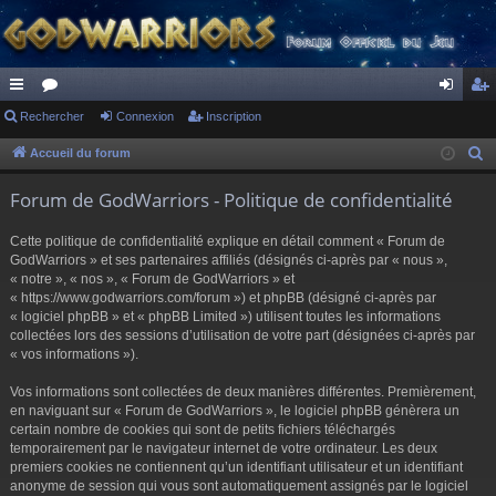
ac
Rechercher
or
Connexion
Inscription
on
ns
co
u
ne
cri
Accueil du forum
R
e
ur
m
xi
pti
Forum de GodWarriors - Politique de confidentialité
c
ci
s
on
on
h
Cette politique de confidentialité explique en détail comment « Forum de
s
e
GodWarriors » et ses partenaires affiliés (désignés ci-après par « nous »,
r
« notre », « nos », « Forum de GodWarriors » et
« https://www.godwarriors.com/forum ») et phpBB (désigné ci-après par
c
« logiciel phpBB » et « phpBB Limited ») utilisent toutes les informations
h
collectées lors des sessions d’utilisation de votre part (désignées ci-après par
e
« vos informations »).
r
Vos informations sont collectées de deux manières différentes. Premièrement,
en naviguant sur « Forum de GodWarriors », le logiciel phpBB génèrera un
certain nombre de cookies qui sont de petits fichiers téléchargés
temporairement par le navigateur internet de votre ordinateur. Les deux
premiers cookies ne contiennent qu’un identifiant utilisateur et un identifiant
anonyme de session qui vous sont automatiquement assignés par le logiciel