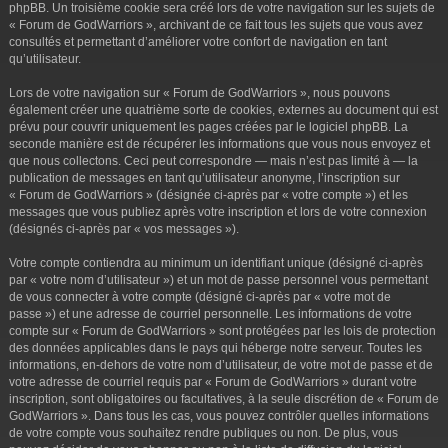
phpBB. Un troisième cookie sera créé lors de votre navigation sur les sujets de
« Forum de GodWarriors », archivant de ce fait tous les sujets que vous avez
consultés et permettant d’améliorer votre confort de navigation en tant
qu’utilisateur.
Lors de votre navigation sur « Forum de GodWarriors », nous pouvons
également créer une quatrième sorte de cookies, externes au document qui est
prévu pour couvrir uniquement les pages créées par le logiciel phpBB. La
seconde manière est de récupérer les informations que vous nous envoyez et
que nous collectons. Ceci peut correspondre — mais n’est pas limité à — la
publication de messages en tant qu’utilisateur anonyme, l’inscription sur
« Forum de GodWarriors » (désignée ci-après par « votre compte ») et les
messages que vous publiez après votre inscription et lors de votre connexion
(désignés ci-après par « vos messages »).
Votre compte contiendra au minimum un identifiant unique (désigné ci-après
par « votre nom d’utilisateur ») et un mot de passe personnel vous permettant
de vous connecter à votre compte (désigné ci-après par « votre mot de
passe ») et une adresse de courriel personnelle. Les informations de votre
compte sur « Forum de GodWarriors » sont protégées par les lois de protection
des données applicables dans le pays qui héberge notre serveur. Toutes les
informations, en-dehors de votre nom d’utilisateur, de votre mot de passe et de
votre adresse de courriel requis par « Forum de GodWarriors » durant votre
inscription, sont obligatoires ou facultatives, à la seule discrétion de « Forum de
GodWarriors ». Dans tous les cas, vous pouvez contrôler quelles informations
de votre compte vous souhaitez rendre publiques ou non. De plus, vous