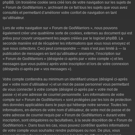
phpBB. Un troisième cookie sera créé lors de votre navigation sur les sujets de
« Forum de GodWarriors », archivant de ce fait tous les sujets que vous avez
consultés et permettant d’améliorer votre confort de navigation en tant
qu’utilisateur.
Lors de votre navigation sur « Forum de GodWarriors », nous pouvons
également créer une quatrième sorte de cookies, externes au document qui est
prévu pour couvrir uniquement les pages créées par le logiciel phpBB. La
seconde manière est de récupérer les informations que vous nous envoyez et
que nous collectons. Ceci peut correspondre — mais n’est pas limité à — la
publication de messages en tant qu’utilisateur anonyme, l’inscription sur
« Forum de GodWarriors » (désignée ci-après par « votre compte ») et les
messages que vous publiez après votre inscription et lors de votre connexion
(désignés ci-après par « vos messages »).
Votre compte contiendra au minimum un identifiant unique (désigné ci-après
par « votre nom d’utilisateur ») et un mot de passe personnel vous permettant
de vous connecter à votre compte (désigné ci-après par « votre mot de
passe ») et une adresse de courriel personnelle. Les informations de votre
compte sur « Forum de GodWarriors » sont protégées par les lois de protection
des données applicables dans le pays qui héberge notre serveur. Toutes les
informations, en-dehors de votre nom d’utilisateur, de votre mot de passe et de
votre adresse de courriel requis par « Forum de GodWarriors » durant votre
inscription, sont obligatoires ou facultatives, à la seule discrétion de « Forum de
GodWarriors ». Dans tous les cas, vous pouvez contrôler quelles informations
de votre compte vous souhaitez rendre publiques ou non. De plus, vous