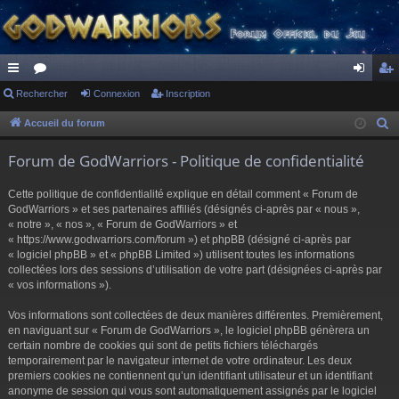
ac
Rechercher
or
Connexion
Inscription
on
ns
co
u
ne
cri
Accueil du forum
R
e
ur
m
xi
pti
Forum de GodWarriors - Politique de confidentialité
c
ci
s
on
on
h
Cette politique de confidentialité explique en détail comment « Forum de
s
e
GodWarriors » et ses partenaires affiliés (désignés ci-après par « nous »,
r
« notre », « nos », « Forum de GodWarriors » et
« https://www.godwarriors.com/forum ») et phpBB (désigné ci-après par
c
« logiciel phpBB » et « phpBB Limited ») utilisent toutes les informations
h
collectées lors des sessions d’utilisation de votre part (désignées ci-après par
e
« vos informations »).
r
Vos informations sont collectées de deux manières différentes. Premièrement,
en naviguant sur « Forum de GodWarriors », le logiciel phpBB génèrera un
certain nombre de cookies qui sont de petits fichiers téléchargés
temporairement par le navigateur internet de votre ordinateur. Les deux
premiers cookies ne contiennent qu’un identifiant utilisateur et un identifiant
anonyme de session qui vous sont automatiquement assignés par le logiciel