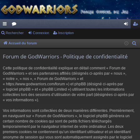
ac
Rechercher
or
Connexion
Inscription
on
ns
co
u
ne
cri
Accueil du forum
R
e
ur
m
xi
pti
Forum de GodWarriors - Politique de confidentialité
c
ci
s
on
on
h
Cette politique de confidentialité explique en détail comment « Forum de
s
e
GodWarriors » et ses partenaires affiliés (désignés ci-après par « nous »,
r
« notre », « nos », « Forum de GodWarriors » et
« https://www.godwarriors.com/forum ») et phpBB (désigné ci-après par
c
« logiciel phpBB » et « phpBB Limited ») utilisent toutes les informations
h
collectées lors des sessions d’utilisation de votre part (désignées ci-après par
e
« vos informations »).
r
Vos informations sont collectées de deux manières différentes. Premièrement,
en naviguant sur « Forum de GodWarriors », le logiciel phpBB génèrera un
certain nombre de cookies qui sont de petits fichiers téléchargés
temporairement par le navigateur internet de votre ordinateur. Les deux
premiers cookies ne contiennent qu’un identifiant utilisateur et un identifiant
anonyme de session qui vous sont automatiquement assignés par le logiciel