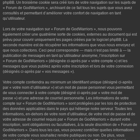
phpBB. Un troisième cookie sera créé lors de votre navigation sur les sujets de
« Forum de GodWarriors », archivant de ce fait tous les sujets que vous avez
consultés et permettant d’améliorer votre confort de navigation en tant
qu’utilisateur.
Lors de votre navigation sur « Forum de GodWarriors », nous pouvons
également créer une quatrième sorte de cookies, externes au document qui est
prévu pour couvrir uniquement les pages créées par le logiciel phpBB. La
seconde manière est de récupérer les informations que vous nous envoyez et
que nous collectons. Ceci peut correspondre — mais n’est pas limité à — la
publication de messages en tant qu’utilisateur anonyme, l’inscription sur
« Forum de GodWarriors » (désignée ci-après par « votre compte ») et les
messages que vous publiez après votre inscription et lors de votre connexion
(désignés ci-après par « vos messages »).
Votre compte contiendra au minimum un identifiant unique (désigné ci-après
par « votre nom d’utilisateur ») et un mot de passe personnel vous permettant
de vous connecter à votre compte (désigné ci-après par « votre mot de
passe ») et une adresse de courriel personnelle. Les informations de votre
compte sur « Forum de GodWarriors » sont protégées par les lois de protection
des données applicables dans le pays qui héberge notre serveur. Toutes les
informations, en-dehors de votre nom d’utilisateur, de votre mot de passe et de
votre adresse de courriel requis par « Forum de GodWarriors » durant votre
inscription, sont obligatoires ou facultatives, à la seule discrétion de « Forum de
GodWarriors ». Dans tous les cas, vous pouvez contrôler quelles informations
de votre compte vous souhaitez rendre publiques ou non. De plus, vous