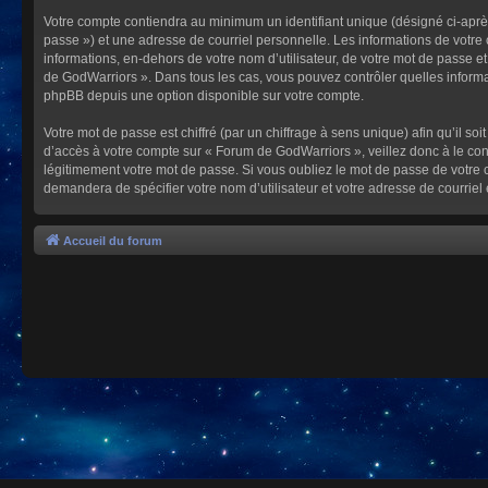
Votre compte contiendra au minimum un identifiant unique (désigné ci-après
passe ») et une adresse de courriel personnelle. Les informations de votre
informations, en-dehors de votre nom d’utilisateur, de votre mot de passe et
de GodWarriors ». Dans tous les cas, vous pouvez contrôler quelles informa
phpBB depuis une option disponible sur votre compte.
Votre mot de passe est chiffré (par un chiffrage à sens unique) afin qu’il s
d’accès à votre compte sur « Forum de GodWarriors », veillez donc à le c
légitimement votre mot de passe. Si vous oubliez le mot de passe de votre c
demandera de spécifier votre nom d’utilisateur et votre adresse de courrie
Accueil du forum