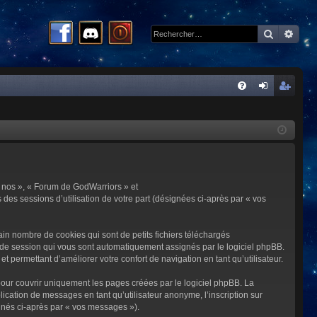
Recherc
Rech
R
FA
on
ns
Q
ne
cri
xi
pti
on
on
 « nos », « Forum de GodWarriors » et
 des sessions d’utilisation de votre part (désignées ci-après par « vos
in nombre de cookies qui sont de petits fichiers téléchargés
me de session qui vous sont automatiquement assignés par le logiciel phpBB.
t permettant d’améliorer votre confort de navigation en tant qu’utilisateur.
our couvrir uniquement les pages créées par le logiciel phpBB. La
cation de messages en tant qu’utilisateur anonyme, l’inscription sur
gnés ci-après par « vos messages »).