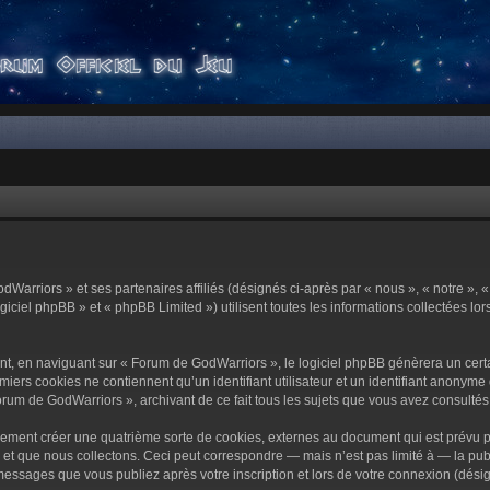
dWarriors » et ses partenaires affiliés (désignés ci-après par « nous », « notre »,
ciel phpBB » et « phpBB Limited ») utilisent toutes les informations collectées lors
t, en naviguant sur « Forum de GodWarriors », le logiciel phpBB génèrera un certa
miers cookies ne contiennent qu’un identifiant utilisateur et un identifiant anony
orum de GodWarriors », archivant de ce fait tous les sujets que vous avez consultés e
ement créer une quatrième sorte de cookies, externes au document qui est prévu p
 que nous collectons. Ceci peut correspondre — mais n’est pas limité à — la publi
essages que vous publiez après votre inscription et lors de votre connexion (dési