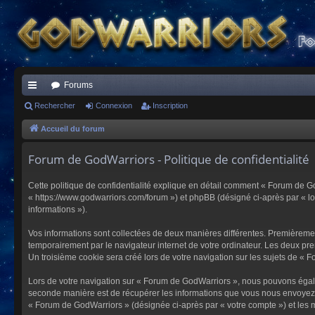
Forums
ac
Rechercher
Connexion
Inscription
co
Accueil du forum
ur
Forum de GodWarriors - Politique de confidentialité
ci
Cette politique de confidentialité explique en détail comment « Forum de Go
s
« https://www.godwarriors.com/forum ») et phpBB (désigné ci-après par « logi
informations »).
Vos informations sont collectées de deux manières différentes. Premièremen
temporairement par le navigateur internet de votre ordinateur. Les deux pre
Un troisième cookie sera créé lors de votre navigation sur les sujets de « F
Lors de votre navigation sur « Forum de GodWarriors », nous pouvons égal
seconde manière est de récupérer les informations que vous nous envoyez et
« Forum de GodWarriors » (désignée ci-après par « votre compte ») et les m