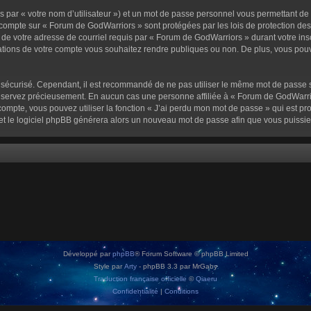
 par « votre nom d’utilisateur ») et un mot de passe personnel vous permettant de
 compte sur « Forum de GodWarriors » sont protégées par les lois de protection de
 de votre adresse de courriel requis par « Forum de GodWarriors » durant votre inscr
tions de votre compte vous souhaitez rendre publiques ou non. De plus, vous pouve
oit sécurisé. Cependant, il est recommandé de ne pas utiliser le même mot de passe s
onservez précieusement. En aucun cas une personne affiliée à « Forum de GodWarrio
ompte, vous pouvez utiliser la fonction « J’ai perdu mon mot de passe » qui est pro
l et le logiciel phpBB générera alors un nouveau mot de passe afin que vous puissie
Développé par
phpBB
® Forum Software © phpBB Limited
Style par
Arty
- phpBB 3.3 par MrGaby
Traduction française officielle
©
Qiaeru
Confidentialité
|
Conditions