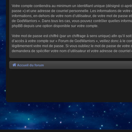
Votre compte contiendra au minimum un identifiant unique (désigné ci-après
passe ») et une adresse de courriel personnelle. Les informations de votre
informations, en-dehors de votre nom d’utilisateur, de votre mot de passe et
de GodWarriors ». Dans tous les cas, vous pouvez contrôler quelles informa
phpBB depuis une option disponible sur votre compte.
Votre mot de passe est chiffré (par un chiffrage à sens unique) afin qu’il s
d’accès à votre compte sur « Forum de GodWarriors », veillez donc à le c
légitimement votre mot de passe. Si vous oubliez le mot de passe de votre c
demandera de spécifier votre nom d’utilisateur et votre adresse de courrie
Accueil du forum