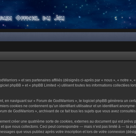
dWarriors » et ses partenaires affiliés (désignés ci-après par « nous », « notre »,
ciel phpBB » et « phpBB Limited ») utilisent toutes les informations collectées lors
t, en naviguant sur « Forum de GodWarriors », le logiciel phpBB génèrera un certa
miers cookies ne contiennent qu’un identifiant utilisateur et un identifiant anony
orum de GodWarriors », archivant de ce fait tous les sujets que vous avez consultés e
ement créer une quatrième sorte de cookies, externes au document qui est prévu p
 que nous collectons. Ceci peut correspondre — mais n’est pas limité à — la publi
essages que vous publiez après votre inscription et lors de votre connexion (dési