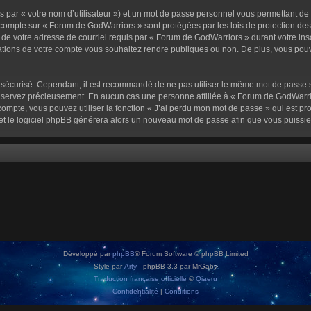
 par « votre nom d’utilisateur ») et un mot de passe personnel vous permettant de
 compte sur « Forum de GodWarriors » sont protégées par les lois de protection de
 de votre adresse de courriel requis par « Forum de GodWarriors » durant votre inscr
tions de votre compte vous souhaitez rendre publiques ou non. De plus, vous pouve
oit sécurisé. Cependant, il est recommandé de ne pas utiliser le même mot de passe s
onservez précieusement. En aucun cas une personne affiliée à « Forum de GodWarrio
ompte, vous pouvez utiliser la fonction « J’ai perdu mon mot de passe » qui est pro
l et le logiciel phpBB générera alors un nouveau mot de passe afin que vous puissie
Développé par
phpBB
® Forum Software © phpBB Limited
Style par
Arty
- phpBB 3.3 par MrGaby
Traduction française officielle
©
Qiaeru
Confidentialité
|
Conditions