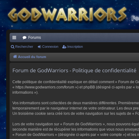
Forums
ac
Rechercher
Connexion
Inscription
co
Accueil du forum
ur
Forum de GodWarriors - Politique de confidentialité
ci
Cette politique de confidentialité explique en détail comment « Forum de Go
s
« https://www.godwarriors.com/forum ») et phpBB (désigné ci-après par « logi
informations »).
Vos informations sont collectées de deux manières différentes. Premièremen
temporairement par le navigateur internet de votre ordinateur. Les deux pre
Un troisième cookie sera créé lors de votre navigation sur les sujets de « F
Lors de votre navigation sur « Forum de GodWarriors », nous pouvons égal
seconde manière est de récupérer les informations que vous nous envoyez et
« Forum de GodWarriors » (désignée ci-après par « votre compte ») et les m