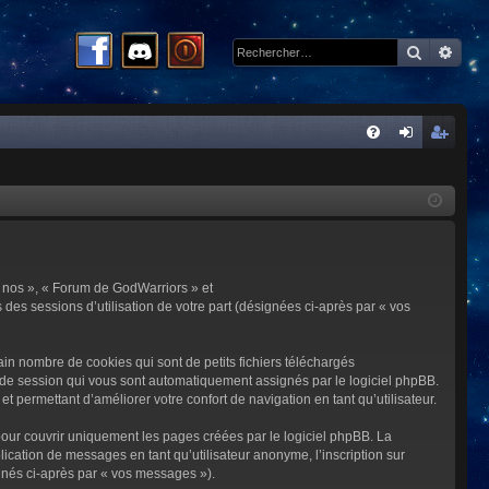
Recherc
Rech
R
FA
on
ns
Q
ne
cri
xi
pti
on
on
 « nos », « Forum de GodWarriors » et
 des sessions d’utilisation de votre part (désignées ci-après par « vos
in nombre de cookies qui sont de petits fichiers téléchargés
me de session qui vous sont automatiquement assignés par le logiciel phpBB.
t permettant d’améliorer votre confort de navigation en tant qu’utilisateur.
our couvrir uniquement les pages créées par le logiciel phpBB. La
cation de messages en tant qu’utilisateur anonyme, l’inscription sur
gnés ci-après par « vos messages »).