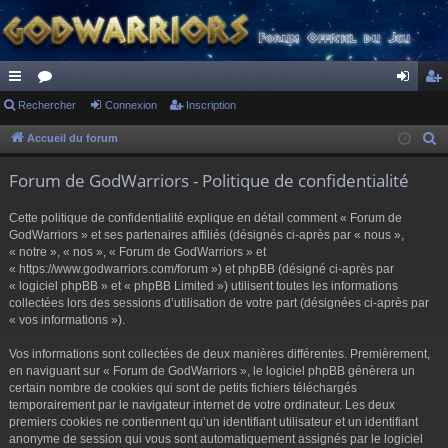
ac
Rechercher
or
Connexion
Inscription
on
ns
co
u
ne
cri
Accueil du forum
R
e
ur
m
xi
pti
Forum de GodWarriors - Politique de confidentialité
c
ci
s
on
on
h
Cette politique de confidentialité explique en détail comment « Forum de
s
e
GodWarriors » et ses partenaires affiliés (désignés ci-après par « nous »,
r
« notre », « nos », « Forum de GodWarriors » et
« https://www.godwarriors.com/forum ») et phpBB (désigné ci-après par
c
« logiciel phpBB » et « phpBB Limited ») utilisent toutes les informations
h
collectées lors des sessions d’utilisation de votre part (désignées ci-après par
e
« vos informations »).
r
Vos informations sont collectées de deux manières différentes. Premièrement,
en naviguant sur « Forum de GodWarriors », le logiciel phpBB génèrera un
certain nombre de cookies qui sont de petits fichiers téléchargés
temporairement par le navigateur internet de votre ordinateur. Les deux
premiers cookies ne contiennent qu’un identifiant utilisateur et un identifiant
anonyme de session qui vous sont automatiquement assignés par le logiciel