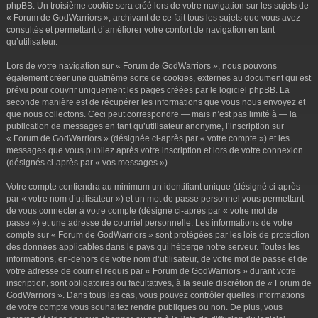
phpBB. Un troisième cookie sera créé lors de votre navigation sur les sujets de
« Forum de GodWarriors », archivant de ce fait tous les sujets que vous avez
consultés et permettant d’améliorer votre confort de navigation en tant
qu’utilisateur.
Lors de votre navigation sur « Forum de GodWarriors », nous pouvons
également créer une quatrième sorte de cookies, externes au document qui est
prévu pour couvrir uniquement les pages créées par le logiciel phpBB. La
seconde manière est de récupérer les informations que vous nous envoyez et
que nous collectons. Ceci peut correspondre — mais n’est pas limité à — la
publication de messages en tant qu’utilisateur anonyme, l’inscription sur
« Forum de GodWarriors » (désignée ci-après par « votre compte ») et les
messages que vous publiez après votre inscription et lors de votre connexion
(désignés ci-après par « vos messages »).
Votre compte contiendra au minimum un identifiant unique (désigné ci-après
par « votre nom d’utilisateur ») et un mot de passe personnel vous permettant
de vous connecter à votre compte (désigné ci-après par « votre mot de
passe ») et une adresse de courriel personnelle. Les informations de votre
compte sur « Forum de GodWarriors » sont protégées par les lois de protection
des données applicables dans le pays qui héberge notre serveur. Toutes les
informations, en-dehors de votre nom d’utilisateur, de votre mot de passe et de
votre adresse de courriel requis par « Forum de GodWarriors » durant votre
inscription, sont obligatoires ou facultatives, à la seule discrétion de « Forum de
GodWarriors ». Dans tous les cas, vous pouvez contrôler quelles informations
de votre compte vous souhaitez rendre publiques ou non. De plus, vous