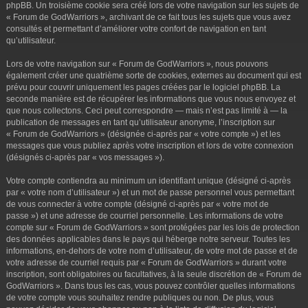
phpBB. Un troisième cookie sera créé lors de votre navigation sur les sujets de
« Forum de GodWarriors », archivant de ce fait tous les sujets que vous avez
consultés et permettant d’améliorer votre confort de navigation en tant
qu’utilisateur.
Lors de votre navigation sur « Forum de GodWarriors », nous pouvons
également créer une quatrième sorte de cookies, externes au document qui est
prévu pour couvrir uniquement les pages créées par le logiciel phpBB. La
seconde manière est de récupérer les informations que vous nous envoyez et
que nous collectons. Ceci peut correspondre — mais n’est pas limité à — la
publication de messages en tant qu’utilisateur anonyme, l’inscription sur
« Forum de GodWarriors » (désignée ci-après par « votre compte ») et les
messages que vous publiez après votre inscription et lors de votre connexion
(désignés ci-après par « vos messages »).
Votre compte contiendra au minimum un identifiant unique (désigné ci-après
par « votre nom d’utilisateur ») et un mot de passe personnel vous permettant
de vous connecter à votre compte (désigné ci-après par « votre mot de
passe ») et une adresse de courriel personnelle. Les informations de votre
compte sur « Forum de GodWarriors » sont protégées par les lois de protection
des données applicables dans le pays qui héberge notre serveur. Toutes les
informations, en-dehors de votre nom d’utilisateur, de votre mot de passe et de
votre adresse de courriel requis par « Forum de GodWarriors » durant votre
inscription, sont obligatoires ou facultatives, à la seule discrétion de « Forum de
GodWarriors ». Dans tous les cas, vous pouvez contrôler quelles informations
de votre compte vous souhaitez rendre publiques ou non. De plus, vous