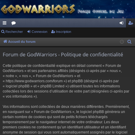
ac
Rechercher
or
Connexion
Inscription
on
ns
co
u
ne
cri
Accueil du forum
R
e
ur
m
xi
pti
Forum de GodWarriors - Politique de confidentialité
c
ci
s
on
on
h
Cette politique de confidentialité explique en détail comment « Forum de
s
e
GodWarriors » et ses partenaires affiliés (désignés ci-après par « nous »,
r
« notre », « nos », « Forum de GodWarriors » et
« https://www.godwarriors.com/forum ») et phpBB (désigné ci-après par
c
« logiciel phpBB » et « phpBB Limited ») utilisent toutes les informations
h
collectées lors des sessions d’utilisation de votre part (désignées ci-après par
e
« vos informations »).
r
Vos informations sont collectées de deux manières différentes. Premièrement,
en naviguant sur « Forum de GodWarriors », le logiciel phpBB génèrera un
certain nombre de cookies qui sont de petits fichiers téléchargés
temporairement par le navigateur internet de votre ordinateur. Les deux
premiers cookies ne contiennent qu’un identifiant utilisateur et un identifiant
anonyme de session qui vous sont automatiquement assignés par le logiciel