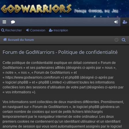
ac
Rechercher
or
Connexion
Inscription
on
ns
co
u
ne
cri
Accueil du forum
R
e
ur
m
xi
pti
Forum de GodWarriors - Politique de confidentialité
c
ci
s
on
on
h
Cette politique de confidentialité explique en détail comment « Forum de
s
e
GodWarriors » et ses partenaires affiliés (désignés ci-après par « nous »,
r
« notre », « nos », « Forum de GodWarriors » et
« https://www.godwarriors.com/forum ») et phpBB (désigné ci-après par
c
« logiciel phpBB » et « phpBB Limited ») utilisent toutes les informations
h
collectées lors des sessions d’utilisation de votre part (désignées ci-après par
e
« vos informations »).
r
Vos informations sont collectées de deux manières différentes. Premièrement,
en naviguant sur « Forum de GodWarriors », le logiciel phpBB génèrera un
certain nombre de cookies qui sont de petits fichiers téléchargés
temporairement par le navigateur internet de votre ordinateur. Les deux
premiers cookies ne contiennent qu’un identifiant utilisateur et un identifiant
anonyme de session qui vous sont automatiquement assignés par le logiciel