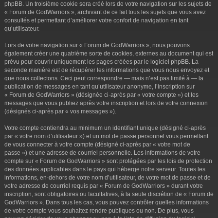
phpBB. Un troisième cookie sera créé lors de votre navigation sur les sujets de
« Forum de GodWarriors », archivant de ce fait tous les sujets que vous avez
consultés et permettant d’améliorer votre confort de navigation en tant
qu’utilisateur.
Lors de votre navigation sur « Forum de GodWarriors », nous pouvons
également créer une quatrième sorte de cookies, externes au document qui est
prévu pour couvrir uniquement les pages créées par le logiciel phpBB. La
seconde manière est de récupérer les informations que vous nous envoyez et
que nous collectons. Ceci peut correspondre — mais n’est pas limité à — la
publication de messages en tant qu’utilisateur anonyme, l’inscription sur
« Forum de GodWarriors » (désignée ci-après par « votre compte ») et les
messages que vous publiez après votre inscription et lors de votre connexion
(désignés ci-après par « vos messages »).
Votre compte contiendra au minimum un identifiant unique (désigné ci-après
par « votre nom d’utilisateur ») et un mot de passe personnel vous permettant
de vous connecter à votre compte (désigné ci-après par « votre mot de
passe ») et une adresse de courriel personnelle. Les informations de votre
compte sur « Forum de GodWarriors » sont protégées par les lois de protection
des données applicables dans le pays qui héberge notre serveur. Toutes les
informations, en-dehors de votre nom d’utilisateur, de votre mot de passe et de
votre adresse de courriel requis par « Forum de GodWarriors » durant votre
inscription, sont obligatoires ou facultatives, à la seule discrétion de « Forum de
GodWarriors ». Dans tous les cas, vous pouvez contrôler quelles informations
de votre compte vous souhaitez rendre publiques ou non. De plus, vous