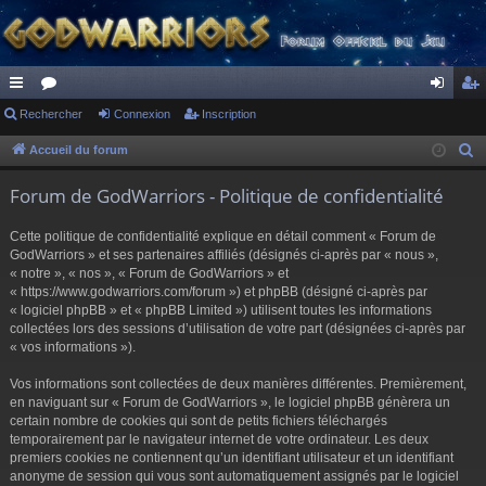
ac
Rechercher
or
Connexion
Inscription
on
ns
co
u
ne
cri
Accueil du forum
R
e
ur
m
xi
pti
Forum de GodWarriors - Politique de confidentialité
c
ci
s
on
on
h
Cette politique de confidentialité explique en détail comment « Forum de
s
e
GodWarriors » et ses partenaires affiliés (désignés ci-après par « nous »,
r
« notre », « nos », « Forum de GodWarriors » et
« https://www.godwarriors.com/forum ») et phpBB (désigné ci-après par
c
« logiciel phpBB » et « phpBB Limited ») utilisent toutes les informations
h
collectées lors des sessions d’utilisation de votre part (désignées ci-après par
e
« vos informations »).
r
Vos informations sont collectées de deux manières différentes. Premièrement,
en naviguant sur « Forum de GodWarriors », le logiciel phpBB génèrera un
certain nombre de cookies qui sont de petits fichiers téléchargés
temporairement par le navigateur internet de votre ordinateur. Les deux
premiers cookies ne contiennent qu’un identifiant utilisateur et un identifiant
anonyme de session qui vous sont automatiquement assignés par le logiciel