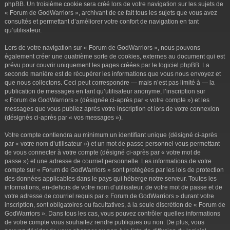
phpBB. Un troisième cookie sera créé lors de votre navigation sur les sujets de
« Forum de GodWarriors », archivant de ce fait tous les sujets que vous avez
consultés et permettant d’améliorer votre confort de navigation en tant
qu’utilisateur.
Lors de votre navigation sur « Forum de GodWarriors », nous pouvons
également créer une quatrième sorte de cookies, externes au document qui est
prévu pour couvrir uniquement les pages créées par le logiciel phpBB. La
seconde manière est de récupérer les informations que vous nous envoyez et
que nous collectons. Ceci peut correspondre — mais n’est pas limité à — la
publication de messages en tant qu’utilisateur anonyme, l’inscription sur
« Forum de GodWarriors » (désignée ci-après par « votre compte ») et les
messages que vous publiez après votre inscription et lors de votre connexion
(désignés ci-après par « vos messages »).
Votre compte contiendra au minimum un identifiant unique (désigné ci-après
par « votre nom d’utilisateur ») et un mot de passe personnel vous permettant
de vous connecter à votre compte (désigné ci-après par « votre mot de
passe ») et une adresse de courriel personnelle. Les informations de votre
compte sur « Forum de GodWarriors » sont protégées par les lois de protection
des données applicables dans le pays qui héberge notre serveur. Toutes les
informations, en-dehors de votre nom d’utilisateur, de votre mot de passe et de
votre adresse de courriel requis par « Forum de GodWarriors » durant votre
inscription, sont obligatoires ou facultatives, à la seule discrétion de « Forum de
GodWarriors ». Dans tous les cas, vous pouvez contrôler quelles informations
de votre compte vous souhaitez rendre publiques ou non. De plus, vous