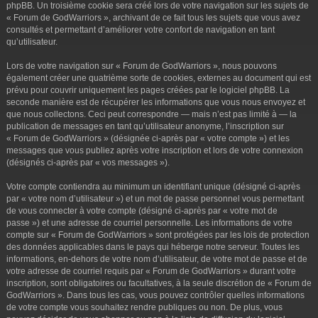
phpBB. Un troisième cookie sera créé lors de votre navigation sur les sujets de
« Forum de GodWarriors », archivant de ce fait tous les sujets que vous avez
consultés et permettant d’améliorer votre confort de navigation en tant
qu’utilisateur.
Lors de votre navigation sur « Forum de GodWarriors », nous pouvons
également créer une quatrième sorte de cookies, externes au document qui est
prévu pour couvrir uniquement les pages créées par le logiciel phpBB. La
seconde manière est de récupérer les informations que vous nous envoyez et
que nous collectons. Ceci peut correspondre — mais n’est pas limité à — la
publication de messages en tant qu’utilisateur anonyme, l’inscription sur
« Forum de GodWarriors » (désignée ci-après par « votre compte ») et les
messages que vous publiez après votre inscription et lors de votre connexion
(désignés ci-après par « vos messages »).
Votre compte contiendra au minimum un identifiant unique (désigné ci-après
par « votre nom d’utilisateur ») et un mot de passe personnel vous permettant
de vous connecter à votre compte (désigné ci-après par « votre mot de
passe ») et une adresse de courriel personnelle. Les informations de votre
compte sur « Forum de GodWarriors » sont protégées par les lois de protection
des données applicables dans le pays qui héberge notre serveur. Toutes les
informations, en-dehors de votre nom d’utilisateur, de votre mot de passe et de
votre adresse de courriel requis par « Forum de GodWarriors » durant votre
inscription, sont obligatoires ou facultatives, à la seule discrétion de « Forum de
GodWarriors ». Dans tous les cas, vous pouvez contrôler quelles informations
de votre compte vous souhaitez rendre publiques ou non. De plus, vous