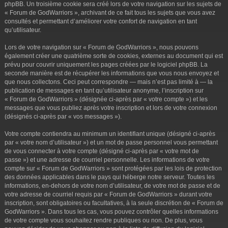
phpBB. Un troisième cookie sera créé lors de votre navigation sur les sujets de
« Forum de GodWarriors », archivant de ce fait tous les sujets que vous avez
consultés et permettant d’améliorer votre confort de navigation en tant
qu’utilisateur.
Lors de votre navigation sur « Forum de GodWarriors », nous pouvons
également créer une quatrième sorte de cookies, externes au document qui est
prévu pour couvrir uniquement les pages créées par le logiciel phpBB. La
seconde manière est de récupérer les informations que vous nous envoyez et
que nous collectons. Ceci peut correspondre — mais n’est pas limité à — la
publication de messages en tant qu’utilisateur anonyme, l’inscription sur
« Forum de GodWarriors » (désignée ci-après par « votre compte ») et les
messages que vous publiez après votre inscription et lors de votre connexion
(désignés ci-après par « vos messages »).
Votre compte contiendra au minimum un identifiant unique (désigné ci-après
par « votre nom d’utilisateur ») et un mot de passe personnel vous permettant
de vous connecter à votre compte (désigné ci-après par « votre mot de
passe ») et une adresse de courriel personnelle. Les informations de votre
compte sur « Forum de GodWarriors » sont protégées par les lois de protection
des données applicables dans le pays qui héberge notre serveur. Toutes les
informations, en-dehors de votre nom d’utilisateur, de votre mot de passe et de
votre adresse de courriel requis par « Forum de GodWarriors » durant votre
inscription, sont obligatoires ou facultatives, à la seule discrétion de « Forum de
GodWarriors ». Dans tous les cas, vous pouvez contrôler quelles informations
de votre compte vous souhaitez rendre publiques ou non. De plus, vous