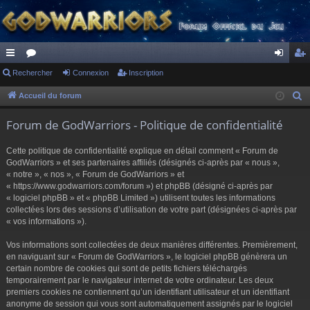
ac
Rechercher
or
Connexion
Inscription
on
ns
co
u
ne
cri
Accueil du forum
R
e
ur
m
xi
pti
Forum de GodWarriors - Politique de confidentialité
c
ci
s
on
on
h
Cette politique de confidentialité explique en détail comment « Forum de
s
e
GodWarriors » et ses partenaires affiliés (désignés ci-après par « nous »,
r
« notre », « nos », « Forum de GodWarriors » et
« https://www.godwarriors.com/forum ») et phpBB (désigné ci-après par
c
« logiciel phpBB » et « phpBB Limited ») utilisent toutes les informations
h
collectées lors des sessions d’utilisation de votre part (désignées ci-après par
e
« vos informations »).
r
Vos informations sont collectées de deux manières différentes. Premièrement,
en naviguant sur « Forum de GodWarriors », le logiciel phpBB génèrera un
certain nombre de cookies qui sont de petits fichiers téléchargés
temporairement par le navigateur internet de votre ordinateur. Les deux
premiers cookies ne contiennent qu’un identifiant utilisateur et un identifiant
anonyme de session qui vous sont automatiquement assignés par le logiciel