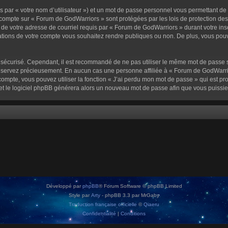
 par « votre nom d’utilisateur ») et un mot de passe personnel vous permettant de
 compte sur « Forum de GodWarriors » sont protégées par les lois de protection de
 de votre adresse de courriel requis par « Forum de GodWarriors » durant votre inscr
tions de votre compte vous souhaitez rendre publiques ou non. De plus, vous pouve
oit sécurisé. Cependant, il est recommandé de ne pas utiliser le même mot de passe s
onservez précieusement. En aucun cas une personne affiliée à « Forum de GodWarrio
ompte, vous pouvez utiliser la fonction « J’ai perdu mon mot de passe » qui est pro
l et le logiciel phpBB générera alors un nouveau mot de passe afin que vous puissie
Développé par
phpBB
® Forum Software © phpBB Limited
Style par
Arty
- phpBB 3.3 par MrGaby
Traduction française officielle
©
Qiaeru
Confidentialité
|
Conditions