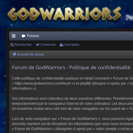
Forums
ac
Rechercher
Connexion
Inscription
co
Accueil du forum
ur
Forum de GodWarriors - Politique de confidentialité
ci
Cette politique de confidentialité explique en détail comment « Forum de Go
s
« https://www.godwarriors.com/forum ») et phpBB (désigné ci-après par « logi
informations »).
Vos informations sont collectées de deux manières différentes. Premièremen
temporairement par le navigateur internet de votre ordinateur. Les deux pre
Un troisième cookie sera créé lors de votre navigation sur les sujets de « F
Lors de votre navigation sur « Forum de GodWarriors », nous pouvons égal
seconde manière est de récupérer les informations que vous nous envoyez et
« Forum de GodWarriors » (désignée ci-après par « votre compte ») et les m