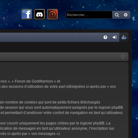
Recherc
Rech
R
FA
on
ns
Q
ne
cri
xi
pti
on
on
 « nos », « Forum de GodWarriors » et
 des sessions d’utilisation de votre part (désignées ci-après par « vos
in nombre de cookies qui sont de petits fichiers téléchargés
me de session qui vous sont automatiquement assignés par le logiciel phpBB.
t permettant d’améliorer votre confort de navigation en tant qu’utilisateur.
our couvrir uniquement les pages créées par le logiciel phpBB. La
cation de messages en tant qu’utilisateur anonyme, l’inscription sur
gnés ci-après par « vos messages »).