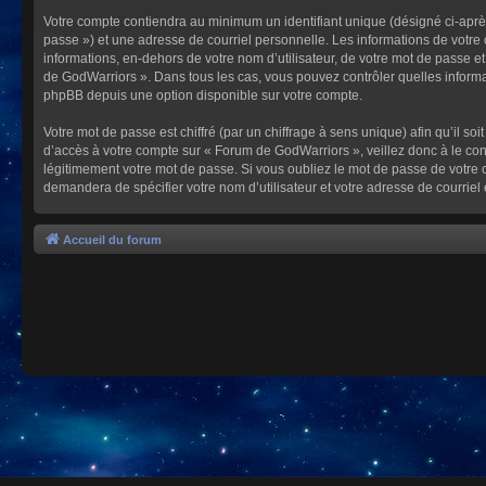
Votre compte contiendra au minimum un identifiant unique (désigné ci-après
passe ») et une adresse de courriel personnelle. Les informations de votre
informations, en-dehors de votre nom d’utilisateur, de votre mot de passe et
de GodWarriors ». Dans tous les cas, vous pouvez contrôler quelles informa
phpBB depuis une option disponible sur votre compte.
Votre mot de passe est chiffré (par un chiffrage à sens unique) afin qu’il s
d’accès à votre compte sur « Forum de GodWarriors », veillez donc à le c
légitimement votre mot de passe. Si vous oubliez le mot de passe de votre c
demandera de spécifier votre nom d’utilisateur et votre adresse de courrie
Accueil du forum