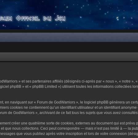
dWarriors » et ses partenaires affiliés (désignés ci-après par « nous », « notre »,
ciel phpBB » et « phpBB Limited ») utilisent toutes les informations collectées lors
t, en naviguant sur « Forum de GodWarriors », le logiciel phpBB génèrera un certa
miers cookies ne contiennent qu’un identifiant utilisateur et un identifiant anony
orum de GodWarriors », archivant de ce fait tous les sujets que vous avez consultés e
ement créer une quatrième sorte de cookies, externes au document qui est prévu p
 que nous collectons. Ceci peut correspondre — mais n’est pas limité à — la publi
essages que vous publiez après votre inscription et lors de votre connexion (dési