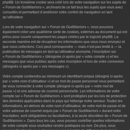
phpBB. Un troisième cookie sera créé lors de votre navigation sur les sujets de
« Forum de GodWarriors », archivant de ce fait tous les sujets que vous avez
consultés et permettant d’améliorer votre confort de navigation en tant
qu’utilisateur.
Lors de votre navigation sur « Forum de GodWarriors », nous pouvons
également créer une quatrième sorte de cookies, externes au document qui est
prévu pour couvrir uniquement les pages créées par le logiciel phpBB. La
seconde manière est de récupérer les informations que vous nous envoyez et
que nous collectons. Ceci peut correspondre — mais n’est pas limité à — la
publication de messages en tant qu’utilisateur anonyme, l’inscription sur
« Forum de GodWarriors » (désignée ci-après par « votre compte ») et les
messages que vous publiez après votre inscription et lors de votre connexion
(désignés ci-après par « vos messages »).
Votre compte contiendra au minimum un identifiant unique (désigné ci-après
par « votre nom d’utilisateur ») et un mot de passe personnel vous permettant
de vous connecter à votre compte (désigné ci-après par « votre mot de
passe ») et une adresse de courriel personnelle. Les informations de votre
compte sur « Forum de GodWarriors » sont protégées par les lois de protection
des données applicables dans le pays qui héberge notre serveur. Toutes les
informations, en-dehors de votre nom d’utilisateur, de votre mot de passe et de
votre adresse de courriel requis par « Forum de GodWarriors » durant votre
inscription, sont obligatoires ou facultatives, à la seule discrétion de « Forum de
GodWarriors ». Dans tous les cas, vous pouvez contrôler quelles informations
de votre compte vous souhaitez rendre publiques ou non. De plus, vous