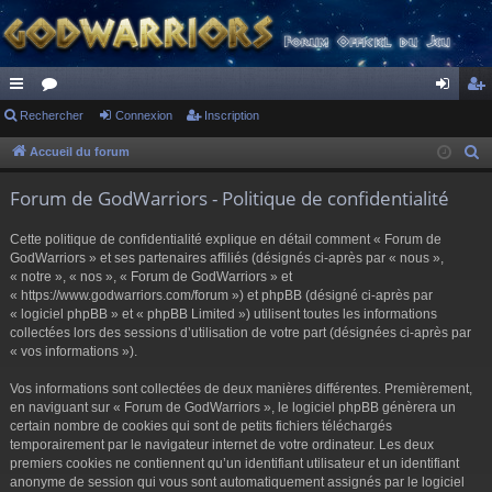
ac
Rechercher
or
Connexion
Inscription
on
ns
co
u
ne
cri
Accueil du forum
R
e
ur
m
xi
pti
Forum de GodWarriors - Politique de confidentialité
c
ci
s
on
on
h
Cette politique de confidentialité explique en détail comment « Forum de
s
e
GodWarriors » et ses partenaires affiliés (désignés ci-après par « nous »,
r
« notre », « nos », « Forum de GodWarriors » et
« https://www.godwarriors.com/forum ») et phpBB (désigné ci-après par
c
« logiciel phpBB » et « phpBB Limited ») utilisent toutes les informations
h
collectées lors des sessions d’utilisation de votre part (désignées ci-après par
e
« vos informations »).
r
Vos informations sont collectées de deux manières différentes. Premièrement,
en naviguant sur « Forum de GodWarriors », le logiciel phpBB génèrera un
certain nombre de cookies qui sont de petits fichiers téléchargés
temporairement par le navigateur internet de votre ordinateur. Les deux
premiers cookies ne contiennent qu’un identifiant utilisateur et un identifiant
anonyme de session qui vous sont automatiquement assignés par le logiciel