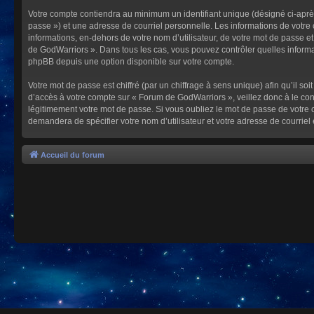
Votre compte contiendra au minimum un identifiant unique (désigné ci-après
passe ») et une adresse de courriel personnelle. Les informations de votre
informations, en-dehors de votre nom d’utilisateur, de votre mot de passe et
de GodWarriors ». Dans tous les cas, vous pouvez contrôler quelles informa
phpBB depuis une option disponible sur votre compte.
Votre mot de passe est chiffré (par un chiffrage à sens unique) afin qu’il s
d’accès à votre compte sur « Forum de GodWarriors », veillez donc à le c
légitimement votre mot de passe. Si vous oubliez le mot de passe de votre c
demandera de spécifier votre nom d’utilisateur et votre adresse de courrie
Accueil du forum