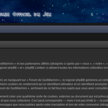
dWarriors » et ses partenaires affiliés (désignés ci-après par « nous », « notre »,
ciel phpBB » et « phpBB Limited ») utilisent toutes les informations collectées lors
t, en naviguant sur « Forum de GodWarriors », le logiciel phpBB génèrera un certa
miers cookies ne contiennent qu’un identifiant utilisateur et un identifiant anony
orum de GodWarriors », archivant de ce fait tous les sujets que vous avez consultés e
ement créer une quatrième sorte de cookies, externes au document qui est prévu p
 que nous collectons. Ceci peut correspondre — mais n’est pas limité à — la publi
essages que vous publiez après votre inscription et lors de votre connexion (dési