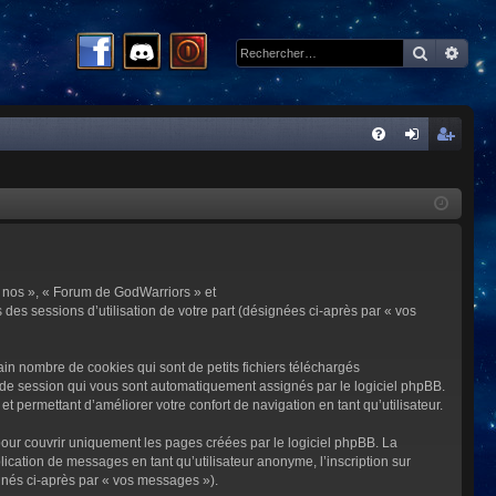
Recherc
Rech
R
FA
on
ns
Q
ne
cri
xi
pti
on
on
 « nos », « Forum de GodWarriors » et
 des sessions d’utilisation de votre part (désignées ci-après par « vos
in nombre de cookies qui sont de petits fichiers téléchargés
me de session qui vous sont automatiquement assignés par le logiciel phpBB.
t permettant d’améliorer votre confort de navigation en tant qu’utilisateur.
our couvrir uniquement les pages créées par le logiciel phpBB. La
cation de messages en tant qu’utilisateur anonyme, l’inscription sur
gnés ci-après par « vos messages »).