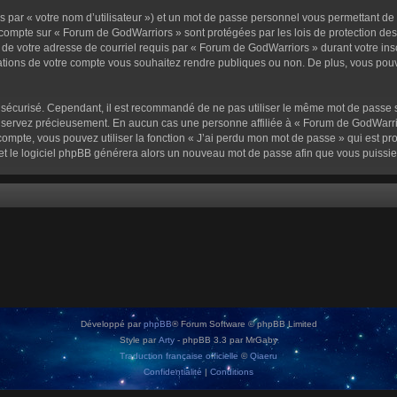
 par « votre nom d’utilisateur ») et un mot de passe personnel vous permettant de
 compte sur « Forum de GodWarriors » sont protégées par les lois de protection de
 de votre adresse de courriel requis par « Forum de GodWarriors » durant votre inscr
tions de votre compte vous souhaitez rendre publiques ou non. De plus, vous pouve
oit sécurisé. Cependant, il est recommandé de ne pas utiliser le même mot de passe s
onservez précieusement. En aucun cas une personne affiliée à « Forum de GodWarrio
ompte, vous pouvez utiliser la fonction « J’ai perdu mon mot de passe » qui est pro
l et le logiciel phpBB générera alors un nouveau mot de passe afin que vous puissie
Développé par
phpBB
® Forum Software © phpBB Limited
Style par
Arty
- phpBB 3.3 par MrGaby
Traduction française officielle
©
Qiaeru
Confidentialité
|
Conditions