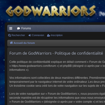
Forums
ac
Rechercher
Connexion
Inscription
co
Accueil du forum
ur
Forum de GodWarriors - Politique de confidentialité
ci
Cette politique de confidentialité explique en détail comment « Forum de Go
s
« https://www.godwarriors.com/forum ») et phpBB (désigné ci-après par « logi
informations »).
Vos informations sont collectées de deux manières différentes. Premièremen
temporairement par le navigateur internet de votre ordinateur. Les deux pre
Un troisième cookie sera créé lors de votre navigation sur les sujets de « F
Lors de votre navigation sur « Forum de GodWarriors », nous pouvons égal
seconde manière est de récupérer les informations que vous nous envoyez et
« Forum de GodWarriors » (désignée ci-après par « votre compte ») et les m