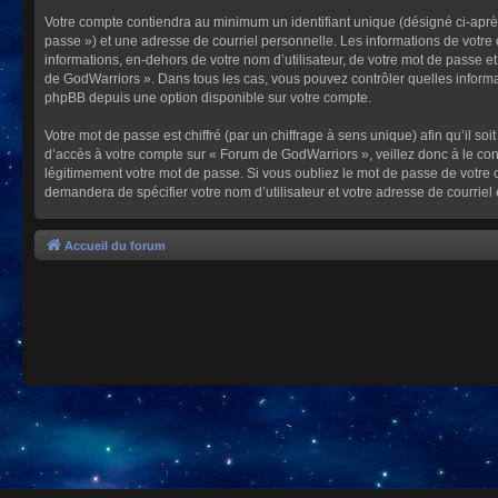
Votre compte contiendra au minimum un identifiant unique (désigné ci-après
passe ») et une adresse de courriel personnelle. Les informations de votre
informations, en-dehors de votre nom d’utilisateur, de votre mot de passe et
de GodWarriors ». Dans tous les cas, vous pouvez contrôler quelles informa
phpBB depuis une option disponible sur votre compte.
Votre mot de passe est chiffré (par un chiffrage à sens unique) afin qu’il s
d’accès à votre compte sur « Forum de GodWarriors », veillez donc à le c
légitimement votre mot de passe. Si vous oubliez le mot de passe de votre c
demandera de spécifier votre nom d’utilisateur et votre adresse de courrie
Accueil du forum