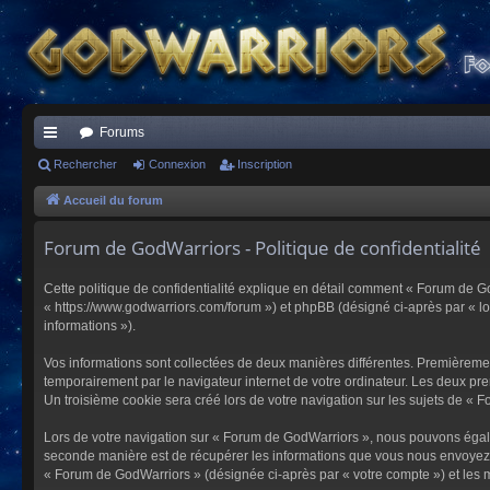
Forums
ac
Rechercher
Connexion
Inscription
co
Accueil du forum
ur
Forum de GodWarriors - Politique de confidentialité
ci
Cette politique de confidentialité explique en détail comment « Forum de Go
s
« https://www.godwarriors.com/forum ») et phpBB (désigné ci-après par « logi
informations »).
Vos informations sont collectées de deux manières différentes. Premièremen
temporairement par le navigateur internet de votre ordinateur. Les deux pre
Un troisième cookie sera créé lors de votre navigation sur les sujets de « F
Lors de votre navigation sur « Forum de GodWarriors », nous pouvons égal
seconde manière est de récupérer les informations que vous nous envoyez et
« Forum de GodWarriors » (désignée ci-après par « votre compte ») et les m