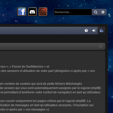
Recherc
Rech
R
FA
on
ns
Q
ne
cri
xi
pti
on
on
 « nos », « Forum de GodWarriors » et
 des sessions d’utilisation de votre part (désignées ci-après par « vos
in nombre de cookies qui sont de petits fichiers téléchargés
me de session qui vous sont automatiquement assignés par le logiciel phpBB.
t permettant d’améliorer votre confort de navigation en tant qu’utilisateur.
our couvrir uniquement les pages créées par le logiciel phpBB. La
cation de messages en tant qu’utilisateur anonyme, l’inscription sur
gnés ci-après par « vos messages »).