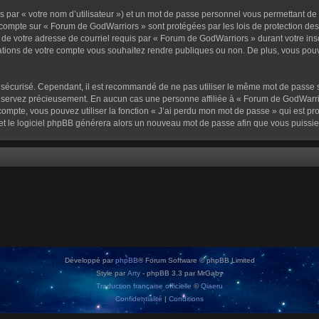
 par « votre nom d’utilisateur ») et un mot de passe personnel vous permettant de
 compte sur « Forum de GodWarriors » sont protégées par les lois de protection de
 de votre adresse de courriel requis par « Forum de GodWarriors » durant votre inscr
tions de votre compte vous souhaitez rendre publiques ou non. De plus, vous pouve
oit sécurisé. Cependant, il est recommandé de ne pas utiliser le même mot de passe s
onservez précieusement. En aucun cas une personne affiliée à « Forum de GodWarrio
ompte, vous pouvez utiliser la fonction « J’ai perdu mon mot de passe » qui est pro
l et le logiciel phpBB générera alors un nouveau mot de passe afin que vous puissie
Développé par
phpBB
® Forum Software © phpBB Limited
Style par
Arty
- phpBB 3.3 par MrGaby
Traduction française officielle
©
Qiaeru
Confidentialité
|
Conditions