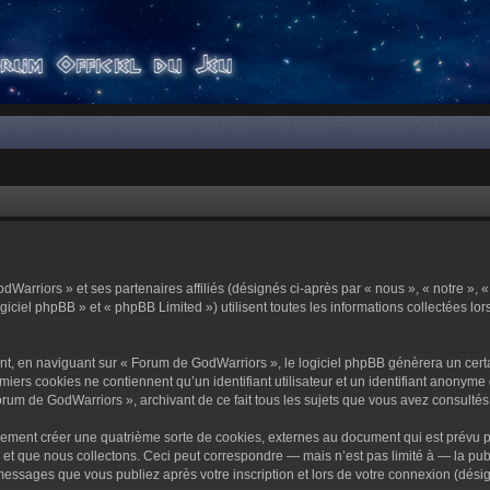
dWarriors » et ses partenaires affiliés (désignés ci-après par « nous », « notre »,
ciel phpBB » et « phpBB Limited ») utilisent toutes les informations collectées lors
t, en naviguant sur « Forum de GodWarriors », le logiciel phpBB génèrera un certa
miers cookies ne contiennent qu’un identifiant utilisateur et un identifiant anony
orum de GodWarriors », archivant de ce fait tous les sujets que vous avez consultés e
ement créer une quatrième sorte de cookies, externes au document qui est prévu p
 que nous collectons. Ceci peut correspondre — mais n’est pas limité à — la publi
essages que vous publiez après votre inscription et lors de votre connexion (dési