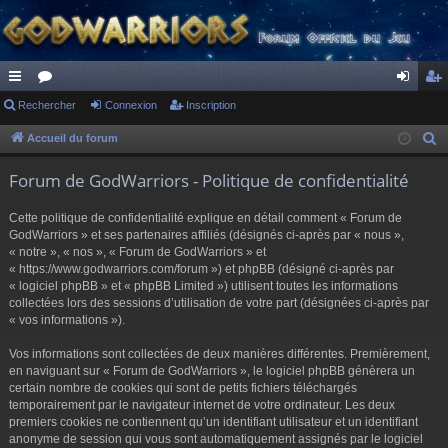
ac
Rechercher
or
Connexion
Inscription
on
ns
co
u
ne
cri
Accueil du forum
R
e
ur
m
xi
pti
Forum de GodWarriors - Politique de confidentialité
c
ci
s
on
on
h
Cette politique de confidentialité explique en détail comment « Forum de
s
e
GodWarriors » et ses partenaires affiliés (désignés ci-après par « nous »,
r
« notre », « nos », « Forum de GodWarriors » et
« https://www.godwarriors.com/forum ») et phpBB (désigné ci-après par
c
« logiciel phpBB » et « phpBB Limited ») utilisent toutes les informations
h
collectées lors des sessions d’utilisation de votre part (désignées ci-après par
e
« vos informations »).
r
Vos informations sont collectées de deux manières différentes. Premièrement,
en naviguant sur « Forum de GodWarriors », le logiciel phpBB génèrera un
certain nombre de cookies qui sont de petits fichiers téléchargés
temporairement par le navigateur internet de votre ordinateur. Les deux
premiers cookies ne contiennent qu’un identifiant utilisateur et un identifiant
anonyme de session qui vous sont automatiquement assignés par le logiciel