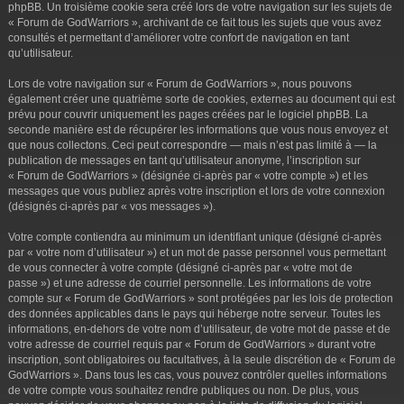
phpBB. Un troisième cookie sera créé lors de votre navigation sur les sujets de
« Forum de GodWarriors », archivant de ce fait tous les sujets que vous avez
consultés et permettant d’améliorer votre confort de navigation en tant
qu’utilisateur.
Lors de votre navigation sur « Forum de GodWarriors », nous pouvons
également créer une quatrième sorte de cookies, externes au document qui est
prévu pour couvrir uniquement les pages créées par le logiciel phpBB. La
seconde manière est de récupérer les informations que vous nous envoyez et
que nous collectons. Ceci peut correspondre — mais n’est pas limité à — la
publication de messages en tant qu’utilisateur anonyme, l’inscription sur
« Forum de GodWarriors » (désignée ci-après par « votre compte ») et les
messages que vous publiez après votre inscription et lors de votre connexion
(désignés ci-après par « vos messages »).
Votre compte contiendra au minimum un identifiant unique (désigné ci-après
par « votre nom d’utilisateur ») et un mot de passe personnel vous permettant
de vous connecter à votre compte (désigné ci-après par « votre mot de
passe ») et une adresse de courriel personnelle. Les informations de votre
compte sur « Forum de GodWarriors » sont protégées par les lois de protection
des données applicables dans le pays qui héberge notre serveur. Toutes les
informations, en-dehors de votre nom d’utilisateur, de votre mot de passe et de
votre adresse de courriel requis par « Forum de GodWarriors » durant votre
inscription, sont obligatoires ou facultatives, à la seule discrétion de « Forum de
GodWarriors ». Dans tous les cas, vous pouvez contrôler quelles informations
de votre compte vous souhaitez rendre publiques ou non. De plus, vous