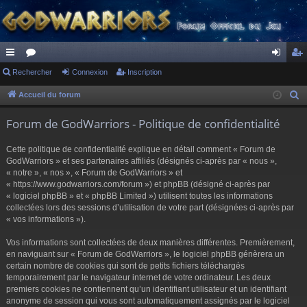
ac
Rechercher
or
Connexion
Inscription
on
ns
co
u
ne
cri
Accueil du forum
R
e
ur
m
xi
pti
Forum de GodWarriors - Politique de confidentialité
c
ci
s
on
on
h
Cette politique de confidentialité explique en détail comment « Forum de
s
e
GodWarriors » et ses partenaires affiliés (désignés ci-après par « nous »,
r
« notre », « nos », « Forum de GodWarriors » et
« https://www.godwarriors.com/forum ») et phpBB (désigné ci-après par
c
« logiciel phpBB » et « phpBB Limited ») utilisent toutes les informations
h
collectées lors des sessions d’utilisation de votre part (désignées ci-après par
e
« vos informations »).
r
Vos informations sont collectées de deux manières différentes. Premièrement,
en naviguant sur « Forum de GodWarriors », le logiciel phpBB génèrera un
certain nombre de cookies qui sont de petits fichiers téléchargés
temporairement par le navigateur internet de votre ordinateur. Les deux
premiers cookies ne contiennent qu’un identifiant utilisateur et un identifiant
anonyme de session qui vous sont automatiquement assignés par le logiciel