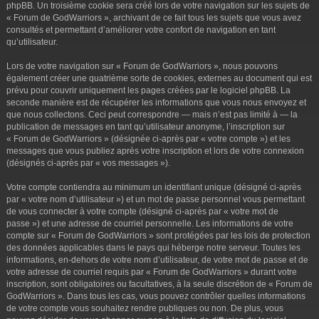
phpBB. Un troisième cookie sera créé lors de votre navigation sur les sujets de
« Forum de GodWarriors », archivant de ce fait tous les sujets que vous avez
consultés et permettant d’améliorer votre confort de navigation en tant
qu’utilisateur.
Lors de votre navigation sur « Forum de GodWarriors », nous pouvons
également créer une quatrième sorte de cookies, externes au document qui est
prévu pour couvrir uniquement les pages créées par le logiciel phpBB. La
seconde manière est de récupérer les informations que vous nous envoyez et
que nous collectons. Ceci peut correspondre — mais n’est pas limité à — la
publication de messages en tant qu’utilisateur anonyme, l’inscription sur
« Forum de GodWarriors » (désignée ci-après par « votre compte ») et les
messages que vous publiez après votre inscription et lors de votre connexion
(désignés ci-après par « vos messages »).
Votre compte contiendra au minimum un identifiant unique (désigné ci-après
par « votre nom d’utilisateur ») et un mot de passe personnel vous permettant
de vous connecter à votre compte (désigné ci-après par « votre mot de
passe ») et une adresse de courriel personnelle. Les informations de votre
compte sur « Forum de GodWarriors » sont protégées par les lois de protection
des données applicables dans le pays qui héberge notre serveur. Toutes les
informations, en-dehors de votre nom d’utilisateur, de votre mot de passe et de
votre adresse de courriel requis par « Forum de GodWarriors » durant votre
inscription, sont obligatoires ou facultatives, à la seule discrétion de « Forum de
GodWarriors ». Dans tous les cas, vous pouvez contrôler quelles informations
de votre compte vous souhaitez rendre publiques ou non. De plus, vous