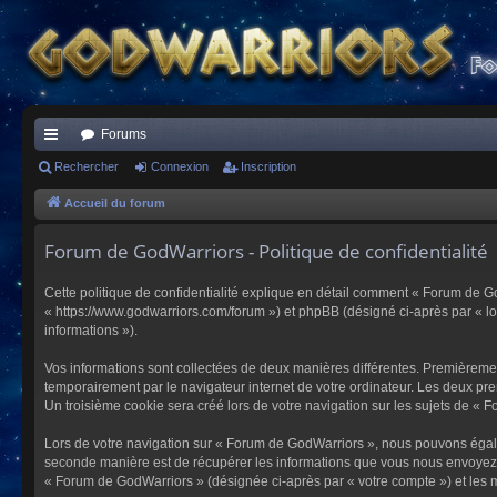
Forums
ac
Rechercher
Connexion
Inscription
co
Accueil du forum
ur
Forum de GodWarriors - Politique de confidentialité
ci
Cette politique de confidentialité explique en détail comment « Forum de Go
s
« https://www.godwarriors.com/forum ») et phpBB (désigné ci-après par « logi
informations »).
Vos informations sont collectées de deux manières différentes. Premièremen
temporairement par le navigateur internet de votre ordinateur. Les deux pre
Un troisième cookie sera créé lors de votre navigation sur les sujets de « F
Lors de votre navigation sur « Forum de GodWarriors », nous pouvons égal
seconde manière est de récupérer les informations que vous nous envoyez et
« Forum de GodWarriors » (désignée ci-après par « votre compte ») et les m