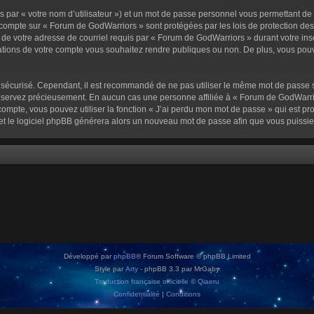
 par « votre nom d’utilisateur ») et un mot de passe personnel vous permettant de
 compte sur « Forum de GodWarriors » sont protégées par les lois de protection de
 de votre adresse de courriel requis par « Forum de GodWarriors » durant votre inscr
tions de votre compte vous souhaitez rendre publiques ou non. De plus, vous pouve
oit sécurisé. Cependant, il est recommandé de ne pas utiliser le même mot de passe s
onservez précieusement. En aucun cas une personne affiliée à « Forum de GodWarrio
ompte, vous pouvez utiliser la fonction « J’ai perdu mon mot de passe » qui est pro
l et le logiciel phpBB générera alors un nouveau mot de passe afin que vous puissie
Développé par
phpBB
® Forum Software © phpBB Limited
Style par
Arty
- phpBB 3.3 par MrGaby
Traduction française officielle
©
Qiaeru
Confidentialité
|
Conditions