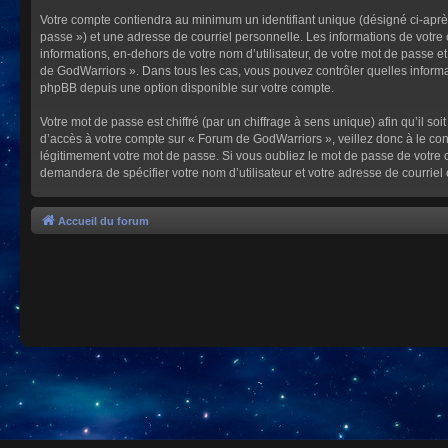
Votre compte contiendra au minimum un identifiant unique (désigné ci-après
passe ») et une adresse de courriel personnelle. Les informations de votre
informations, en-dehors de votre nom d’utilisateur, de votre mot de passe et
de GodWarriors ». Dans tous les cas, vous pouvez contrôler quelles informa
phpBB depuis une option disponible sur votre compte.
Votre mot de passe est chiffré (par un chiffrage à sens unique) afin qu’il s
d’accès à votre compte sur « Forum de GodWarriors », veillez donc à le c
légitimement votre mot de passe. Si vous oubliez le mot de passe de votre c
demandera de spécifier votre nom d’utilisateur et votre adresse de courrie
Accueil du forum