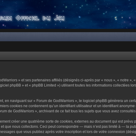
dWarriors » et ses partenaires affiliés (désignés ci-après par « nous », « notre »,
ciel phpBB » et « phpBB Limited ») utilisent toutes les informations collectées lors
t, en naviguant sur « Forum de GodWarriors », le logiciel phpBB génèrera un certa
miers cookies ne contiennent qu’un identifiant utilisateur et un identifiant anony
orum de GodWarriors », archivant de ce fait tous les sujets que vous avez consultés e
ement créer une quatrième sorte de cookies, externes au document qui est prévu p
 que nous collectons. Ceci peut correspondre — mais n’est pas limité à — la publi
essages que vous publiez après votre inscription et lors de votre connexion (dési