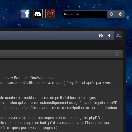
Recherc
Rech
R
FA
on
ns
Q
ne
cri
xi
pti
on
on
 « nos », « Forum de GodWarriors » et
 des sessions d’utilisation de votre part (désignées ci-après par « vos
in nombre de cookies qui sont de petits fichiers téléchargés
me de session qui vous sont automatiquement assignés par le logiciel phpBB.
t permettant d’améliorer votre confort de navigation en tant qu’utilisateur.
our couvrir uniquement les pages créées par le logiciel phpBB. La
cation de messages en tant qu’utilisateur anonyme, l’inscription sur
gnés ci-après par « vos messages »).