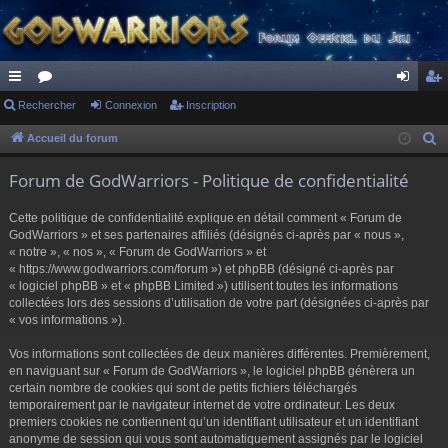
ac
Rechercher
or
Connexion
Inscription
on
ns
co
u
ne
cri
Accueil du forum
R
e
ur
m
xi
pti
Forum de GodWarriors - Politique de confidentialité
c
ci
s
on
on
h
Cette politique de confidentialité explique en détail comment « Forum de
s
e
GodWarriors » et ses partenaires affiliés (désignés ci-après par « nous »,
r
« notre », « nos », « Forum de GodWarriors » et
« https://www.godwarriors.com/forum ») et phpBB (désigné ci-après par
c
« logiciel phpBB » et « phpBB Limited ») utilisent toutes les informations
h
collectées lors des sessions d’utilisation de votre part (désignées ci-après par
e
« vos informations »).
r
Vos informations sont collectées de deux manières différentes. Premièrement,
en naviguant sur « Forum de GodWarriors », le logiciel phpBB génèrera un
certain nombre de cookies qui sont de petits fichiers téléchargés
temporairement par le navigateur internet de votre ordinateur. Les deux
premiers cookies ne contiennent qu’un identifiant utilisateur et un identifiant
anonyme de session qui vous sont automatiquement assignés par le logiciel