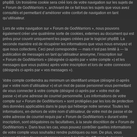
phpBB. Un troisième cookie sera créé lors de votre navigation sur les sujets de
« Forum de GodWarriors », archivant de ce fait tous les sujets que vous avez
consultés et permettant d’améliorer votre confort de navigation en tant
qu’utilisateur.
Lors de votre navigation sur « Forum de GodWarriors », nous pouvons
également créer une quatrième sorte de cookies, externes au document qui est
prévu pour couvrir uniquement les pages créées par le logiciel phpBB. La
seconde manière est de récupérer les informations que vous nous envoyez et
que nous collectons. Ceci peut correspondre — mais n’est pas limité à — la
publication de messages en tant qu’utilisateur anonyme, l’inscription sur
« Forum de GodWarriors » (désignée ci-après par « votre compte ») et les
messages que vous publiez après votre inscription et lors de votre connexion
(désignés ci-après par « vos messages »).
Votre compte contiendra au minimum un identifiant unique (désigné ci-après
par « votre nom d’utilisateur ») et un mot de passe personnel vous permettant
de vous connecter à votre compte (désigné ci-après par « votre mot de
passe ») et une adresse de courriel personnelle. Les informations de votre
compte sur « Forum de GodWarriors » sont protégées par les lois de protection
des données applicables dans le pays qui héberge notre serveur. Toutes les
informations, en-dehors de votre nom d’utilisateur, de votre mot de passe et de
votre adresse de courriel requis par « Forum de GodWarriors » durant votre
inscription, sont obligatoires ou facultatives, à la seule discrétion de « Forum de
GodWarriors ». Dans tous les cas, vous pouvez contrôler quelles informations
de votre compte vous souhaitez rendre publiques ou non. De plus, vous