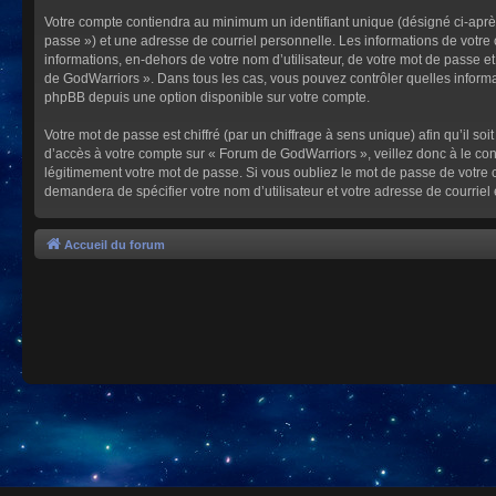
Votre compte contiendra au minimum un identifiant unique (désigné ci-après
passe ») et une adresse de courriel personnelle. Les informations de votre
informations, en-dehors de votre nom d’utilisateur, de votre mot de passe et
de GodWarriors ». Dans tous les cas, vous pouvez contrôler quelles informa
phpBB depuis une option disponible sur votre compte.
Votre mot de passe est chiffré (par un chiffrage à sens unique) afin qu’il s
d’accès à votre compte sur « Forum de GodWarriors », veillez donc à le c
légitimement votre mot de passe. Si vous oubliez le mot de passe de votre c
demandera de spécifier votre nom d’utilisateur et votre adresse de courrie
Accueil du forum