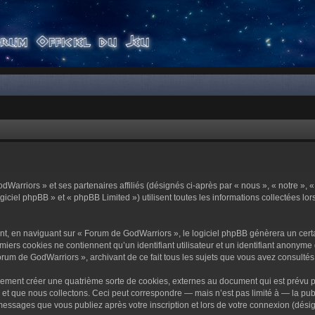
dWarriors » et ses partenaires affiliés (désignés ci-après par « nous », « notre »,
ciel phpBB » et « phpBB Limited ») utilisent toutes les informations collectées lors
t, en naviguant sur « Forum de GodWarriors », le logiciel phpBB génèrera un certa
miers cookies ne contiennent qu’un identifiant utilisateur et un identifiant anony
orum de GodWarriors », archivant de ce fait tous les sujets que vous avez consultés e
ement créer une quatrième sorte de cookies, externes au document qui est prévu p
 que nous collectons. Ceci peut correspondre — mais n’est pas limité à — la publi
essages que vous publiez après votre inscription et lors de votre connexion (dési