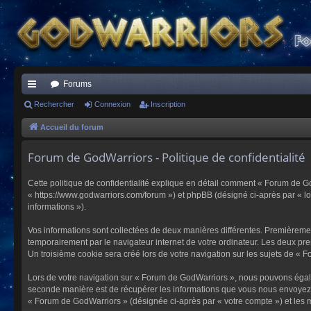
Forums
ac
Rechercher
Connexion
Inscription
co
Accueil du forum
ur
Forum de GodWarriors - Politique de confidentialité
ci
Cette politique de confidentialité explique en détail comment « Forum de Go
s
« https://www.godwarriors.com/forum ») et phpBB (désigné ci-après par « logi
informations »).
Vos informations sont collectées de deux manières différentes. Premièremen
temporairement par le navigateur internet de votre ordinateur. Les deux pre
Un troisième cookie sera créé lors de votre navigation sur les sujets de « F
Lors de votre navigation sur « Forum de GodWarriors », nous pouvons égal
seconde manière est de récupérer les informations que vous nous envoyez et
« Forum de GodWarriors » (désignée ci-après par « votre compte ») et les m