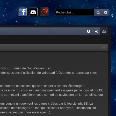
Recherc
Rech
R
FA
on
ns
Q
ne
cri
xi
pti
on
on
 « nos », « Forum de GodWarriors » et
 des sessions d’utilisation de votre part (désignées ci-après par « vos
in nombre de cookies qui sont de petits fichiers téléchargés
me de session qui vous sont automatiquement assignés par le logiciel phpBB.
t permettant d’améliorer votre confort de navigation en tant qu’utilisateur.
our couvrir uniquement les pages créées par le logiciel phpBB. La
cation de messages en tant qu’utilisateur anonyme, l’inscription sur
gnés ci-après par « vos messages »).