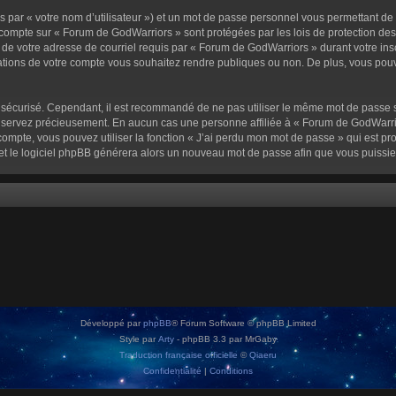
 par « votre nom d’utilisateur ») et un mot de passe personnel vous permettant de
 compte sur « Forum de GodWarriors » sont protégées par les lois de protection de
 de votre adresse de courriel requis par « Forum de GodWarriors » durant votre inscr
tions de votre compte vous souhaitez rendre publiques ou non. De plus, vous pouve
oit sécurisé. Cependant, il est recommandé de ne pas utiliser le même mot de passe s
onservez précieusement. En aucun cas une personne affiliée à « Forum de GodWarrio
ompte, vous pouvez utiliser la fonction « J’ai perdu mon mot de passe » qui est pro
l et le logiciel phpBB générera alors un nouveau mot de passe afin que vous puissie
Développé par
phpBB
® Forum Software © phpBB Limited
Style par
Arty
- phpBB 3.3 par MrGaby
Traduction française officielle
©
Qiaeru
Confidentialité
|
Conditions