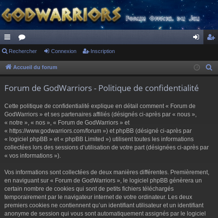
ac
Rechercher
or
Connexion
Inscription
on
ns
co
u
ne
cri
Accueil du forum
R
e
ur
m
xi
pti
Forum de GodWarriors - Politique de confidentialité
c
ci
s
on
on
h
Cette politique de confidentialité explique en détail comment « Forum de
s
e
GodWarriors » et ses partenaires affiliés (désignés ci-après par « nous »,
r
« notre », « nos », « Forum de GodWarriors » et
« https://www.godwarriors.com/forum ») et phpBB (désigné ci-après par
c
« logiciel phpBB » et « phpBB Limited ») utilisent toutes les informations
h
collectées lors des sessions d’utilisation de votre part (désignées ci-après par
e
« vos informations »).
r
Vos informations sont collectées de deux manières différentes. Premièrement,
en naviguant sur « Forum de GodWarriors », le logiciel phpBB génèrera un
certain nombre de cookies qui sont de petits fichiers téléchargés
temporairement par le navigateur internet de votre ordinateur. Les deux
premiers cookies ne contiennent qu’un identifiant utilisateur et un identifiant
anonyme de session qui vous sont automatiquement assignés par le logiciel