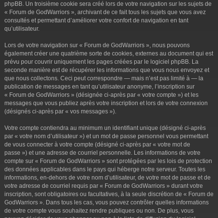
phpBB. Un troisième cookie sera créé lors de votre navigation sur les sujets de
« Forum de GodWarriors », archivant de ce fait tous les sujets que vous avez
consultés et permettant d’améliorer votre confort de navigation en tant
qu’utilisateur.
Lors de votre navigation sur « Forum de GodWarriors », nous pouvons
également créer une quatrième sorte de cookies, externes au document qui est
prévu pour couvrir uniquement les pages créées par le logiciel phpBB. La
seconde manière est de récupérer les informations que vous nous envoyez et
que nous collectons. Ceci peut correspondre — mais n’est pas limité à — la
publication de messages en tant qu’utilisateur anonyme, l’inscription sur
« Forum de GodWarriors » (désignée ci-après par « votre compte ») et les
messages que vous publiez après votre inscription et lors de votre connexion
(désignés ci-après par « vos messages »).
Votre compte contiendra au minimum un identifiant unique (désigné ci-après
par « votre nom d’utilisateur ») et un mot de passe personnel vous permettant
de vous connecter à votre compte (désigné ci-après par « votre mot de
passe ») et une adresse de courriel personnelle. Les informations de votre
compte sur « Forum de GodWarriors » sont protégées par les lois de protection
des données applicables dans le pays qui héberge notre serveur. Toutes les
informations, en-dehors de votre nom d’utilisateur, de votre mot de passe et de
votre adresse de courriel requis par « Forum de GodWarriors » durant votre
inscription, sont obligatoires ou facultatives, à la seule discrétion de « Forum de
GodWarriors ». Dans tous les cas, vous pouvez contrôler quelles informations
de votre compte vous souhaitez rendre publiques ou non. De plus, vous