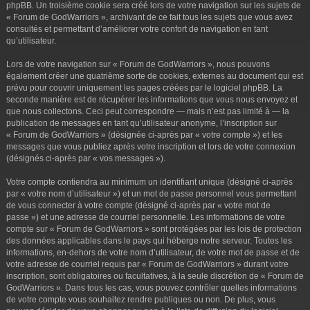
phpBB. Un troisième cookie sera créé lors de votre navigation sur les sujets de
« Forum de GodWarriors », archivant de ce fait tous les sujets que vous avez
consultés et permettant d’améliorer votre confort de navigation en tant
qu’utilisateur.
Lors de votre navigation sur « Forum de GodWarriors », nous pouvons
également créer une quatrième sorte de cookies, externes au document qui est
prévu pour couvrir uniquement les pages créées par le logiciel phpBB. La
seconde manière est de récupérer les informations que vous nous envoyez et
que nous collectons. Ceci peut correspondre — mais n’est pas limité à — la
publication de messages en tant qu’utilisateur anonyme, l’inscription sur
« Forum de GodWarriors » (désignée ci-après par « votre compte ») et les
messages que vous publiez après votre inscription et lors de votre connexion
(désignés ci-après par « vos messages »).
Votre compte contiendra au minimum un identifiant unique (désigné ci-après
par « votre nom d’utilisateur ») et un mot de passe personnel vous permettant
de vous connecter à votre compte (désigné ci-après par « votre mot de
passe ») et une adresse de courriel personnelle. Les informations de votre
compte sur « Forum de GodWarriors » sont protégées par les lois de protection
des données applicables dans le pays qui héberge notre serveur. Toutes les
informations, en-dehors de votre nom d’utilisateur, de votre mot de passe et de
votre adresse de courriel requis par « Forum de GodWarriors » durant votre
inscription, sont obligatoires ou facultatives, à la seule discrétion de « Forum de
GodWarriors ». Dans tous les cas, vous pouvez contrôler quelles informations
de votre compte vous souhaitez rendre publiques ou non. De plus, vous