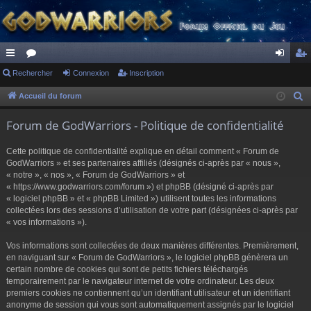
ac
Rechercher
or
Connexion
Inscription
on
ns
co
u
ne
cri
Accueil du forum
R
e
ur
m
xi
pti
Forum de GodWarriors - Politique de confidentialité
c
ci
s
on
on
h
Cette politique de confidentialité explique en détail comment « Forum de
s
e
GodWarriors » et ses partenaires affiliés (désignés ci-après par « nous »,
r
« notre », « nos », « Forum de GodWarriors » et
« https://www.godwarriors.com/forum ») et phpBB (désigné ci-après par
c
« logiciel phpBB » et « phpBB Limited ») utilisent toutes les informations
h
collectées lors des sessions d’utilisation de votre part (désignées ci-après par
e
« vos informations »).
r
Vos informations sont collectées de deux manières différentes. Premièrement,
en naviguant sur « Forum de GodWarriors », le logiciel phpBB génèrera un
certain nombre de cookies qui sont de petits fichiers téléchargés
temporairement par le navigateur internet de votre ordinateur. Les deux
premiers cookies ne contiennent qu’un identifiant utilisateur et un identifiant
anonyme de session qui vous sont automatiquement assignés par le logiciel