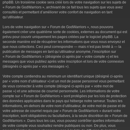
phpBB. Un troisième cookie sera créé lors de votre navigation sur les sujets de
« Forum de GodWarriors », archivant de ce fait tous les sujets que vous avez
consultés et permettant d’améliorer votre confort de navigation en tant
qu’utilisateur.
Lors de votre navigation sur « Forum de GodWarriors », nous pouvons
également créer une quatrième sorte de cookies, externes au document qui est
prévu pour couvrir uniquement les pages créées par le logiciel phpBB. La
seconde manière est de récupérer les informations que vous nous envoyez et
que nous collectons. Ceci peut correspondre — mais n’est pas limité à — la
publication de messages en tant qu’utilisateur anonyme, l’inscription sur
« Forum de GodWarriors » (désignée ci-après par « votre compte ») et les
messages que vous publiez après votre inscription et lors de votre connexion
(désignés ci-après par « vos messages »).
Votre compte contiendra au minimum un identifiant unique (désigné ci-après
par « votre nom d’utilisateur ») et un mot de passe personnel vous permettant
de vous connecter à votre compte (désigné ci-après par « votre mot de
passe ») et une adresse de courriel personnelle. Les informations de votre
compte sur « Forum de GodWarriors » sont protégées par les lois de protection
des données applicables dans le pays qui héberge notre serveur. Toutes les
informations, en-dehors de votre nom d’utilisateur, de votre mot de passe et de
votre adresse de courriel requis par « Forum de GodWarriors » durant votre
inscription, sont obligatoires ou facultatives, à la seule discrétion de « Forum de
GodWarriors ». Dans tous les cas, vous pouvez contrôler quelles informations
de votre compte vous souhaitez rendre publiques ou non. De plus, vous