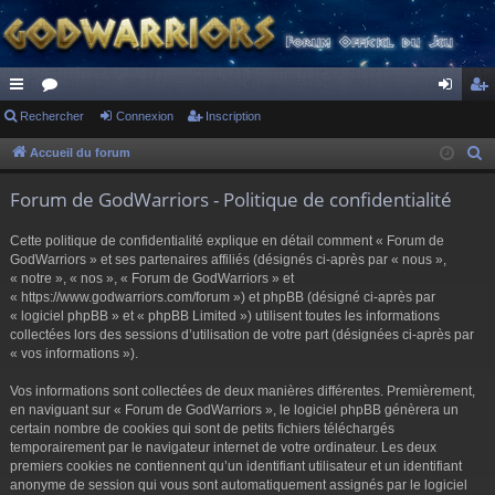
ac
Rechercher
or
Connexion
Inscription
on
ns
co
u
ne
cri
Accueil du forum
R
e
ur
m
xi
pti
Forum de GodWarriors - Politique de confidentialité
c
ci
s
on
on
h
Cette politique de confidentialité explique en détail comment « Forum de
s
e
GodWarriors » et ses partenaires affiliés (désignés ci-après par « nous »,
r
« notre », « nos », « Forum de GodWarriors » et
« https://www.godwarriors.com/forum ») et phpBB (désigné ci-après par
c
« logiciel phpBB » et « phpBB Limited ») utilisent toutes les informations
h
collectées lors des sessions d’utilisation de votre part (désignées ci-après par
e
« vos informations »).
r
Vos informations sont collectées de deux manières différentes. Premièrement,
en naviguant sur « Forum de GodWarriors », le logiciel phpBB génèrera un
certain nombre de cookies qui sont de petits fichiers téléchargés
temporairement par le navigateur internet de votre ordinateur. Les deux
premiers cookies ne contiennent qu’un identifiant utilisateur et un identifiant
anonyme de session qui vous sont automatiquement assignés par le logiciel